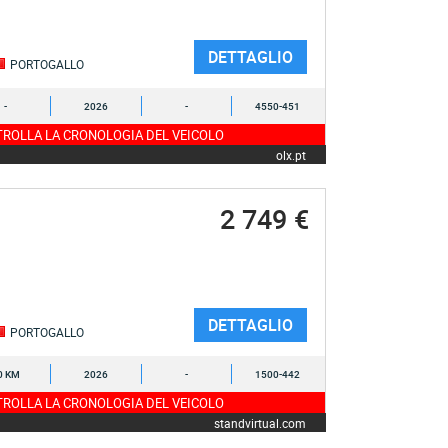
DETTAGLIO
PORTOGALLO
-
2026
-
4550-451
ROLLA LA CRONOLOGIA DEL VEICOLO
olx.pt
2 749 €
DETTAGLIO
PORTOGALLO
0 KM
2026
-
1500-442
ROLLA LA CRONOLOGIA DEL VEICOLO
standvirtual.com