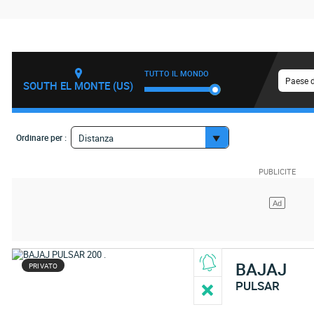
TUTTO IL MONDO
Paese d
SOUTH EL MONTE (US)
Ordinare per :
Distanza
BAJAJ
PRIVATO
PULSAR