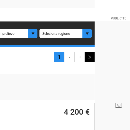
i prelievo
Seleziona regione
1
2
3
4 200 €