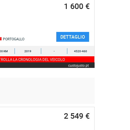
1 600 €
DETTAGLIO
PORTOGALLO
00 KM
2019
-
4520-460
ROLLA LA CRONOLOGIA DEL VEICOLO
custojusto.pt
2 549 €