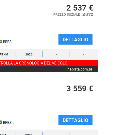
2 537 €
2 382
PREZZO INIZIALE :
DETTAGLIO
BRESIL
75 KM
2026
-
-
ROLLA LA CRONOLOGIA DEL VEICOLO
napista.com.br
3 559 €
DETTAGLIO
BRESIL