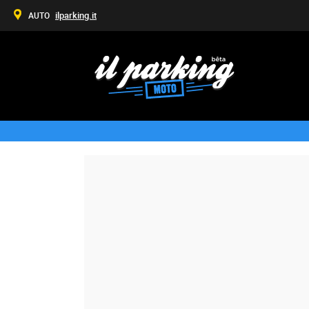
ilparking.it
AUTO