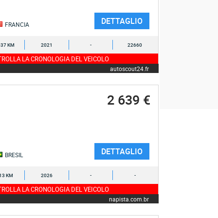
DETTAGLIO
FRANCIA
637 KM
2021
-
22660
ROLLA LA CRONOLOGIA DEL VEICOLO
autoscout24.fr
2 639 €
DETTAGLIO
BRESIL
13 KM
2026
-
-
ROLLA LA CRONOLOGIA DEL VEICOLO
napista.com.br