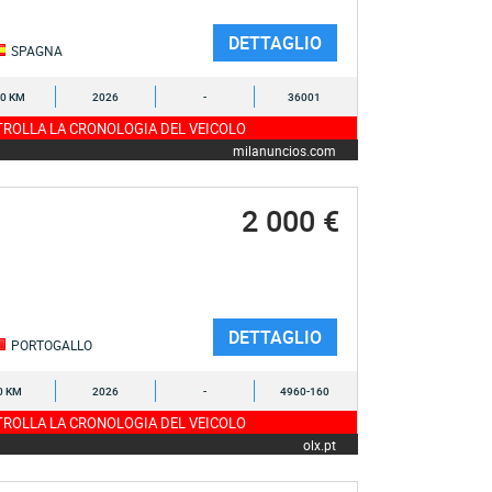
DETTAGLIO
SPAGNA
0 KM
2026
-
36001
ROLLA LA CRONOLOGIA DEL VEICOLO
milanuncios.com
2 000 €
DETTAGLIO
PORTOGALLO
0 KM
2026
-
4960-160
ROLLA LA CRONOLOGIA DEL VEICOLO
olx.pt