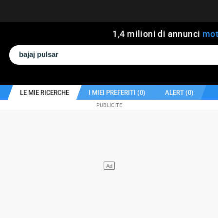
1
,
4
milioni di annunci
mot
LE MIE RICERCHE
I MIEI PREFERITI (
0
)
ALERT (
0
)