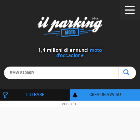
1
,
4
milioni di annunci
moto
d'occasione
FILTRARE
CREA UN AVVISO