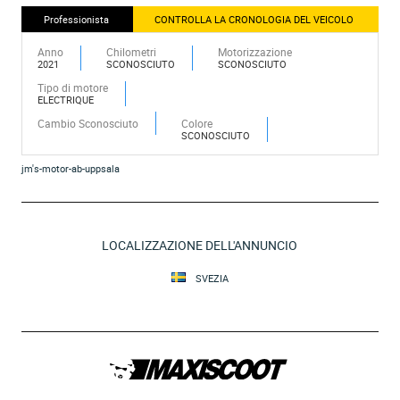
Professionista
CONTROLLA LA CRONOLOGIA DEL VEICOLO
Anno
Chilometri
Motorizzazione
2021
SCONOSCIUTO
SCONOSCIUTO
Tipo di motore
ELECTRIQUE
Cambio Sconosciuto
Colore
SCONOSCIUTO
jm's-motor-ab-uppsala
LOCALIZZAZIONE DELL'ANNUNCIO
SVEZIA