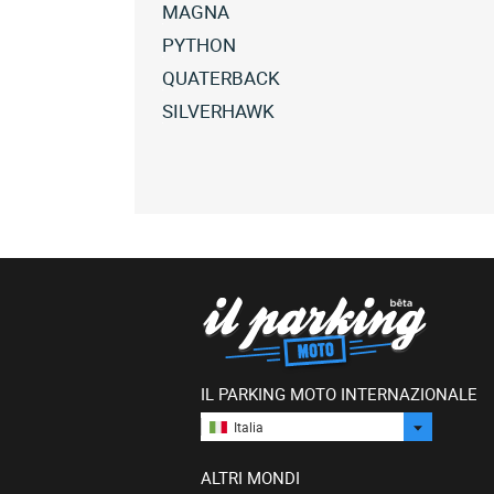
MAGNA
Tutte
PYTHON
le
Tutte
QUATERBACK
barossa
le
Tutte
SILVERHAWK
magna
barossa
le
(16)
Tutte
python
barossa
le
(2)
quaterback
barossa
(8)
silverhawk
(1)
IL PARKING MOTO INTERNAZIONALE
Italia
ALTRI MONDI