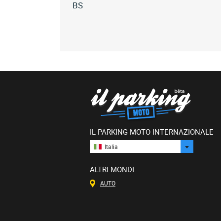
BS
Tutte
le
bastos
bs
(15)
IL PARKING MOTO INTERNAZIONALE
Italia
ALTRI MONDI
AUTO