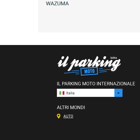
WAZUMA
Tutte
le
lazareth
wazuma
(1)
IL PARKING MOTO INTERNAZIONALE
Italia
ALTRI MONDI
AUTO