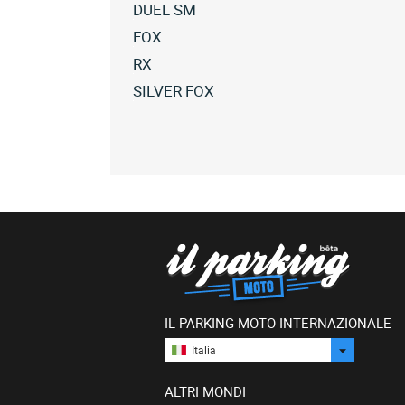
DUEL SM
Tutte
FOX
le
Tutte
RX
roxon
le
Tutte
SILVER FOX
duel
roxon
le
sm
Tutte
fox
roxon
(2)
le
(2)
rx
roxon
(6)
silver
fox
(1)
IL PARKING MOTO INTERNAZIONALE
Italia
ALTRI MONDI