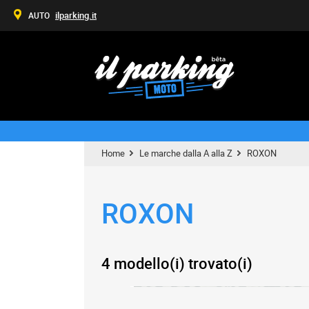
ilparking.it
AUTO
Home
Le marche dalla A alla Z
ROXON
ROXON
4 modello(i) trovato(i)