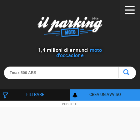
1
,
4
milioni di annunci
moto
d'occasione
FILTRARE
CREA UN AVVISO