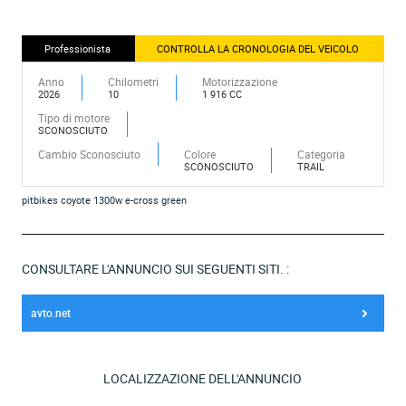
Professionista
CONTROLLA LA CRONOLOGIA DEL VEICOLO
Anno
Chilometri
Motorizzazione
2026
10
1 916 CC
Tipo di motore
SCONOSCIUTO
Cambio Sconosciuto
Colore
Categoria
SCONOSCIUTO
TRAIL
pitbikes coyote 1300w e-cross green
CONSULTARE L'ANNUNCIO SUI SEGUENTI SITI. :
avto.net
LOCALIZZAZIONE DELL'ANNUNCIO