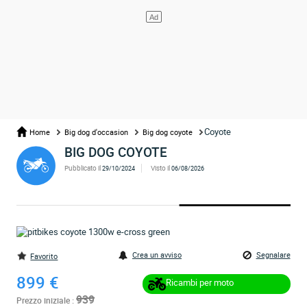
Coyote
Home
Big dog d'occasion
Big dog coyote
BIG DOG COYOTE
Pubblicato il
Visto il
29/10/2024
06/08/2026
Crea un avviso
Segnalare
Favorito
899 €
Ricambi per moto
939
Prezzo iniziale :