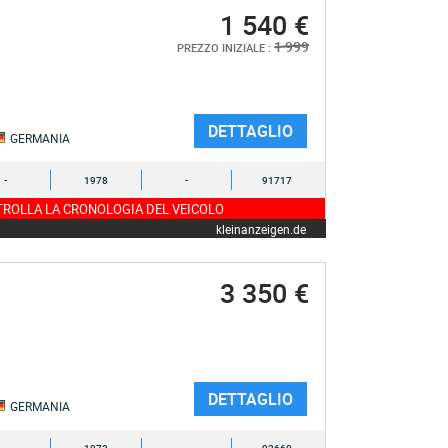
1 540 €
1 999
PREZZO INIZIALE :
DETTAGLIO
GERMANIA
-
1978
-
91717
ROLLA LA CRONOLOGIA DEL VEICOLO
kleinanzeigen.de
3 350 €
DETTAGLIO
GERMANIA