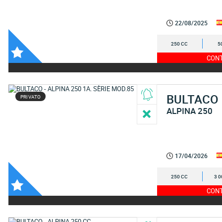
22/08/2025
250 CC
5
CONT
BULTACO
PRIVATO
ALPINA 250
17/04/2026
250 CC
3 0
CONT