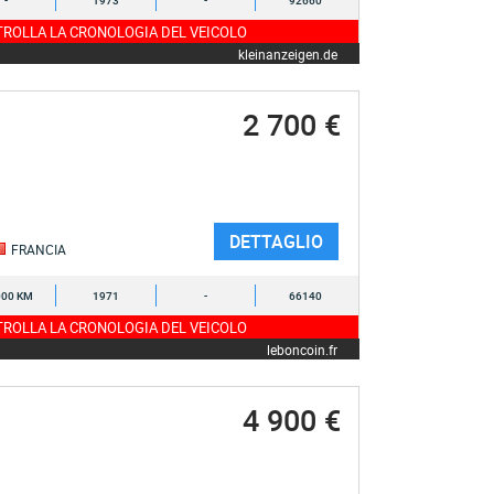
-
1973
-
92660
ROLLA LA CRONOLOGIA DEL VEICOLO
kleinanzeigen.de
2 700 €
DETTAGLIO
FRANCIA
000 KM
1971
-
66140
ROLLA LA CRONOLOGIA DEL VEICOLO
leboncoin.fr
4 900 €