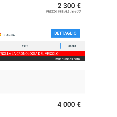
2 300 €
2 800
PREZZO INIZIALE :
DETTAGLIO
SPAGNA
-
1975
-
08001
ROLLA LA CRONOLOGIA DEL VEICOLO
milanuncios.com
4 000 €