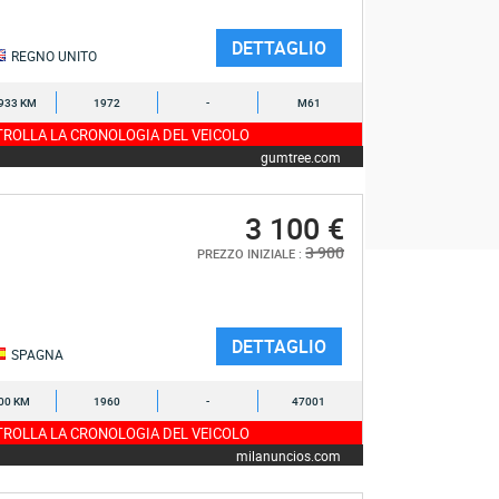
DETTAGLIO
REGNO UNITO
933 KM
1972
-
M61
ROLLA LA CRONOLOGIA DEL VEICOLO
gumtree.com
3 100 €
3 900
PREZZO INIZIALE :
DETTAGLIO
SPAGNA
00 KM
1960
-
47001
ROLLA LA CRONOLOGIA DEL VEICOLO
milanuncios.com