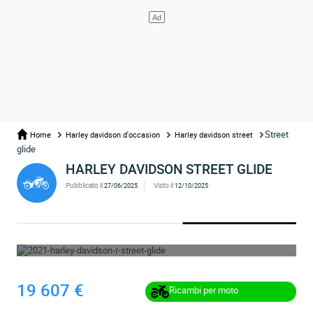
Street
Home
Harley davidson d'occasion
Harley davidson street
glide
HARLEY DAVIDSON STREET GLIDE
Pubblicato il
Visto il
27/06/2025
12/10/2025
OPS... L'ANNUNCIO È STATO RIMOSSO
19 607 €
Ricambi per moto