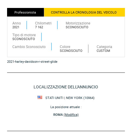
Professionista
CONTROLLA LA CRONOLOGIA DEL VEICOLO
Anno
Chilometri
Motorizzazione
2021
7 162
SCONOSCIUTO
Tipo di motore
SCONOSCIUTO
Cambio Sconosciuto
Colore
Categoria
SCONOSCIUTO
CUSTOM
2021-harley-davidson-r-street-glide
LOCALIZZAZIONE DELL'ANNUNCIO
STATI UNITI | NEW YORK (10964)
La posizione attuale :
ROMA
(Modifica)