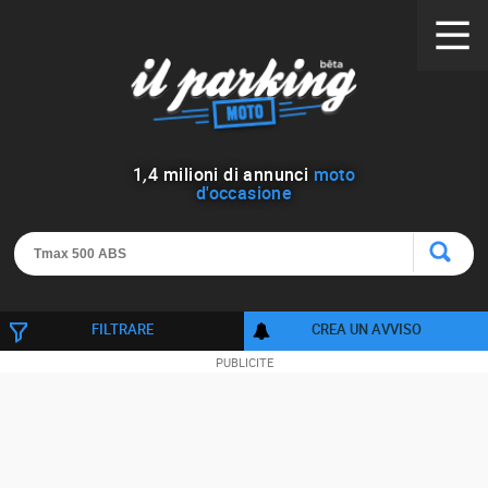
1
,
4
milioni di annunci
moto
d'occasione
FILTRARE
CREA UN AVVISO