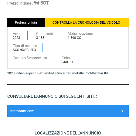
14 301
Prezzo iniziale :
Professionista
CONTROLLA LA CRONOLOGIA DEL VEICOLO
Anno
Chilometri
Motorizzazione
2023
3 133
1 890 CC
Tipo di motore
SCONOSCIUTO
Cambio Sconosciuto
Colore
GRIGIO
2023 indian super chief limited stryker red metallic n23dbabhar ltd
CONSULTARE L'ANNUNCIO SUI SEGUENTI SITI. :
motohunt.com
LOCALIZZAZIONE DELL'ANNUNCIO