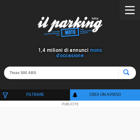
1
,
4
milioni di annunci
moto
d'occasione
FILTRARE
CREA UN AVVISO