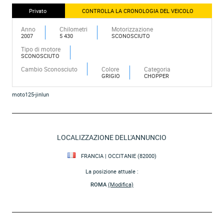
Privato
CONTROLLA LA CRONOLOGIA DEL VEICOLO
Anno
Chilometri
Motorizzazione
2007
5 430
SCONOSCIUTO
Tipo di motore
SCONOSCIUTO
Cambio Sconosciuto
Colore
Categoria
GRIGIO
CHOPPER
moto125-jinlun
LOCALIZZAZIONE DELL'ANNUNCIO
FRANCIA | OCCITANIE (82000)
La posizione attuale :
ROMA
(Modifica)