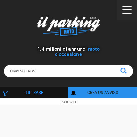
1
,
4
milioni di annunci
moto
d'occasione
FILTRARE
CREA UN AVVISO