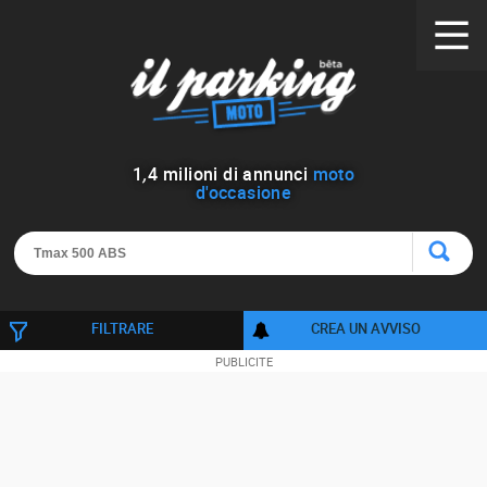
1
,
4
milioni di annunci
moto
d'occasione
FILTRARE
CREA UN AVVISO