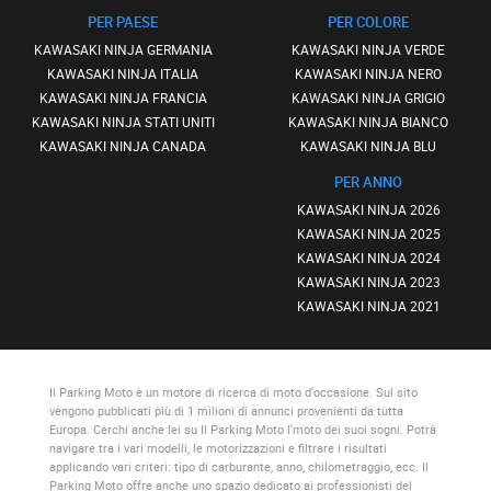
PER PAESE
PER COLORE
KAWASAKI NINJA GERMANIA
KAWASAKI NINJA VERDE
KAWASAKI NINJA ITALIA
KAWASAKI NINJA NERO
KAWASAKI NINJA FRANCIA
KAWASAKI NINJA GRIGIO
KAWASAKI NINJA STATI UNITI
KAWASAKI NINJA BIANCO
KAWASAKI NINJA CANADA
KAWASAKI NINJA BLU
PER ANNO
KAWASAKI NINJA 2026
KAWASAKI NINJA 2025
KAWASAKI NINJA 2024
KAWASAKI NINJA 2023
KAWASAKI NINJA 2021
Il Parking Moto
è un motore di ricerca di moto d'occasione. Sul sito
vengono pubblicati più di 1 milioni di annunci provenienti da tutta
Europa. Cerchi anche lei su
Il Parking Moto
l'moto dei suoi sogni. Potrà
navigare tra i vari modelli, le motorizzazioni e filtrare i risultati
applicando vari criteri: tipo di carburante, anno, chilometraggio, ecc.
Il
Parking Moto
offre anche uno spazio dedicato ai professionisti del