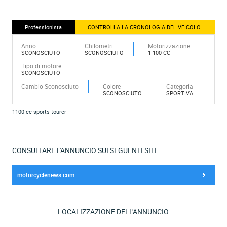
Professionista
CONTROLLA LA CRONOLOGIA DEL VEICOLO
Anno
Chilometri
Motorizzazione
SCONOSCIUTO
SCONOSCIUTO
1 100 CC
Tipo di motore
SCONOSCIUTO
Cambio Sconosciuto
Colore
Categoria
SCONOSCIUTO
SPORTIVA
1100 cc sports tourer
CONSULTARE L'ANNUNCIO SUI SEGUENTI SITI. :
motorcyclenews.com
LOCALIZZAZIONE DELL'ANNUNCIO