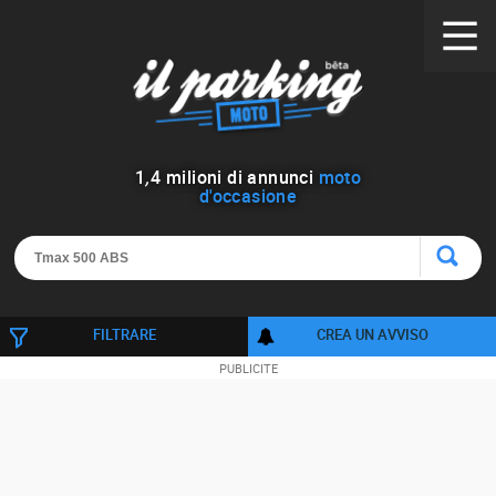
1
,
4
milioni di annunci
moto
d'occasione
FILTRARE
CREA UN AVVISO