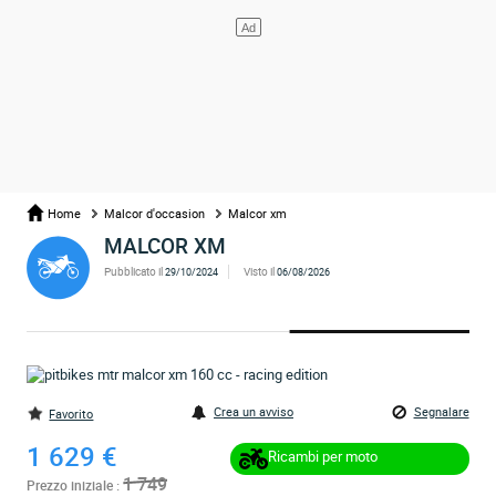
Home
Malcor d'occasion
Malcor xm
MALCOR XM
Pubblicato il
Visto il
29/10/2024
06/08/2026
Crea un avviso
Segnalare
Favorito
1 629 €
Ricambi per moto
1 749
Prezzo iniziale :