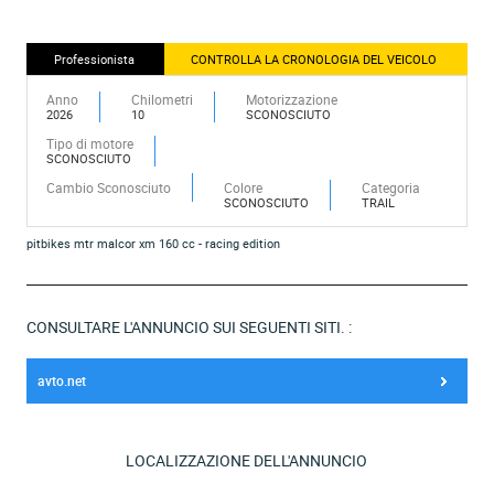
Professionista
CONTROLLA LA CRONOLOGIA DEL VEICOLO
Anno
Chilometri
Motorizzazione
2026
10
SCONOSCIUTO
Tipo di motore
SCONOSCIUTO
Cambio Sconosciuto
Colore
Categoria
SCONOSCIUTO
TRAIL
pitbikes mtr malcor xm 160 cc - racing edition
CONSULTARE L'ANNUNCIO SUI SEGUENTI SITI. :
avto.net
LOCALIZZAZIONE DELL'ANNUNCIO