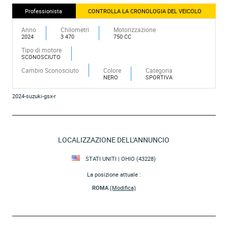
Professionista
CONTROLLA LA CRONOLOGIA DEL VEICOLO
Anno
Chilometri
Motorizzazione
2024
3 470
750 CC
Tipo di motore
SCONOSCIUTO
Cambio Sconosciuto
Colore
Categoria
NERO
SPORTIVA
2024-suzuki-gsx-r
LOCALIZZAZIONE DELL'ANNUNCIO
STATI UNITI | OHIO (43228)
La posizione attuale :
ROMA
(Modifica)