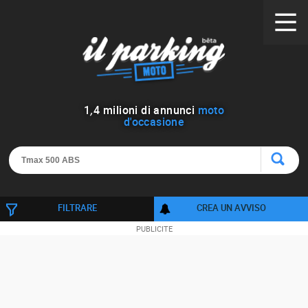
1
,
4
milioni di annunci
moto
d'occasione
FILTRARE
CREA UN AVVISO