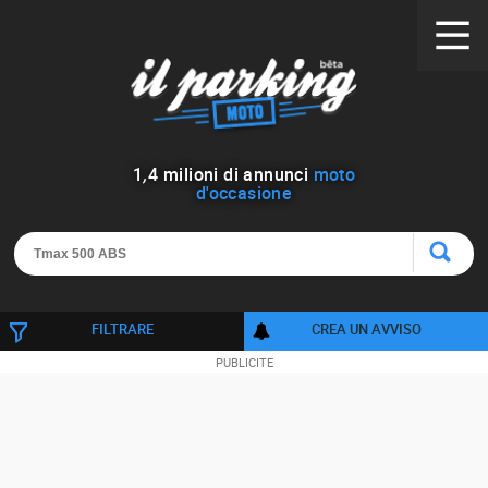
1
,
4
milioni di annunci
moto
d'occasione
FILTRARE
CREA UN AVVISO