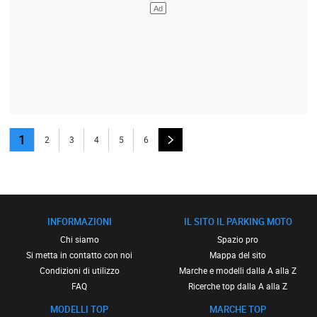
1
2
3
4
5
6
INFORMAZIONI
IL SITO IL PARKING MOTO
Chi siamo
Spazio pro
Si metta in contatto con noi
Mappa del sito
Condizioni di utilizzo
Marche e modelli dalla A alla Z
FAQ
Ricerche top dalla A alla Z
MODELLI TOP
MARCHE TOP