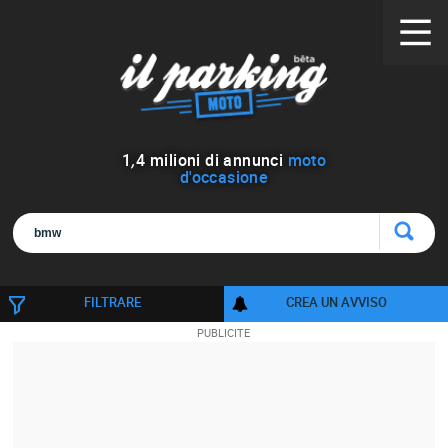
1
,
4
milioni di annunci
moto
d'occasione
FILTRARE
CREA UN AVVISO