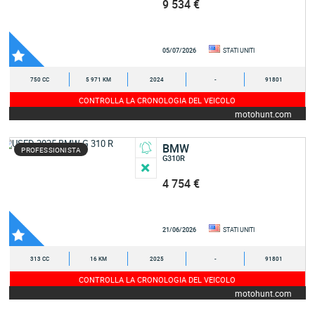
9 534 €
05/07/2026
STATI UNITI
750 CC
5 971 KM
2024
-
91801
CONTROLLA LA CRONOLOGIA DEL VEICOLO
motohunt.com
BMW
PROFESSIONISTA
G310R
4 754 €
21/06/2026
STATI UNITI
313 CC
16 KM
2025
-
91801
CONTROLLA LA CRONOLOGIA DEL VEICOLO
motohunt.com