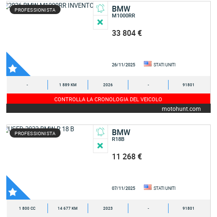
BMW
PROFESSIONISTA
M1000RR
33 804 €
26/11/2025
STATI UNITI
-
1 889 KM
2026
-
91801
CONTROLLA LA CRONOLOGIA DEL VEICOLO
motohunt.com
BMW
PROFESSIONISTA
R18B
11 268 €
07/11/2025
STATI UNITI
1 800 CC
14 677 KM
2023
-
91801