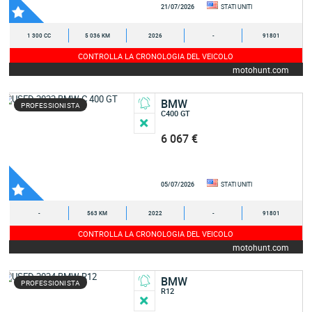
21/07/2026
STATI UNITI
1 300 CC
5 036 KM
2026
-
91801
CONTROLLA LA CRONOLOGIA DEL VEICOLO
motohunt.com
BMW
PROFESSIONISTA
C400 GT
6 067 €
05/07/2026
STATI UNITI
-
563 KM
2022
-
91801
CONTROLLA LA CRONOLOGIA DEL VEICOLO
motohunt.com
BMW
PROFESSIONISTA
R12