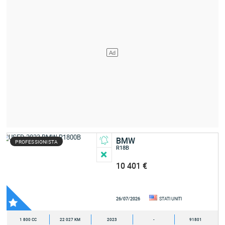
BMW
PROFESSIONISTA
R18B
10 401 €
26/07/2026
STATI UNITI
1 800 CC
22 027 KM
2023
-
91801