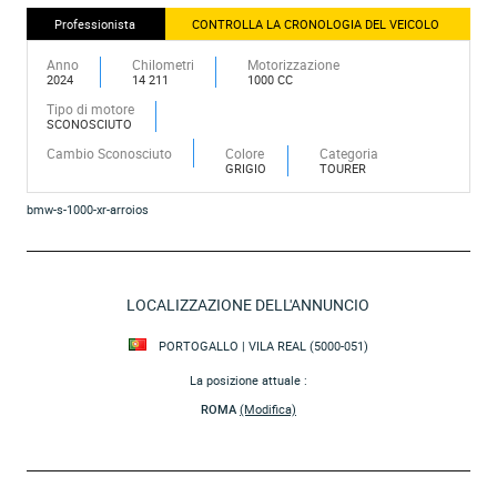
Professionista
CONTROLLA LA CRONOLOGIA DEL VEICOLO
Anno
Chilometri
Motorizzazione
2024
14 211
1000 CC
Tipo di motore
SCONOSCIUTO
Cambio Sconosciuto
Colore
Categoria
GRIGIO
TOURER
bmw-s-1000-xr-arroios
LOCALIZZAZIONE DELL'ANNUNCIO
PORTOGALLO | VILA REAL (5000-051)
La posizione attuale :
ROMA
(Modifica)