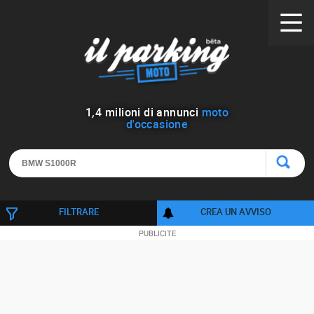
1
,
4
milioni di annunci
moto
d'occasione
FILTRARE
CREA UN AVVISO