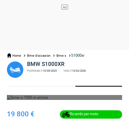
S1000xr
Home
Bmw d'occasion
Bmw s
BMW S1000XR
Pubblicato il
Visto il
10/09/2025
13/02/2026
OPS... L'ANNUNCIO È STATO RIMOSSO
19 800 €
Ricambi per moto