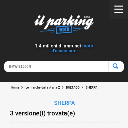
1
,
4
milioni di annunci
moto
d'occasione
Home
Le marche dalla A alla Z
BULTACO
SHERPA
SHERPA
3 versione(i) trovata(e)