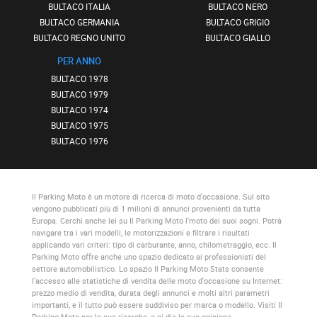
BULTACO ITALIA
BULTACO NERO
BULTACO GERMANIA
BULTACO GRIGIO
BULTACO REGNO UNITO
BULTACO GIALLO
PER ANNO
BULTACO 1978
BULTACO 1979
BULTACO 1974
BULTACO 1975
BULTACO 1976
Il Parking Moto
è un motore di ricerca di moto d'occasione. Sul sito
vengono pubblicati più di 1 milioni di annunci provenienti da tutta
Europa. Cerchi anche lei su
Il Parking Moto
l'moto dei suoi sogni. Potrà
navigare tra i vari modelli, le motorizzazioni e filtrare i risultati
applicando vari criteri: tipo di carburante, anno, chilometraggio, ecc.
Il
Parking Moto
offre anche uno spazio dedicato ai professionisti del
settore automobilistico. Lo spazio
Il Parking Moto Stats
consente
l'accesso alle statistiche di vendita delle moto d'occasione su Internet:
prezzo medio di vendita, durata degli annunci e molti altri parametri
importanti, e il tutto può essere suddiviso per marca o modello. Visiti
Il
Parking Moto
per le sue ricerche, e ci dia la sua opinione.