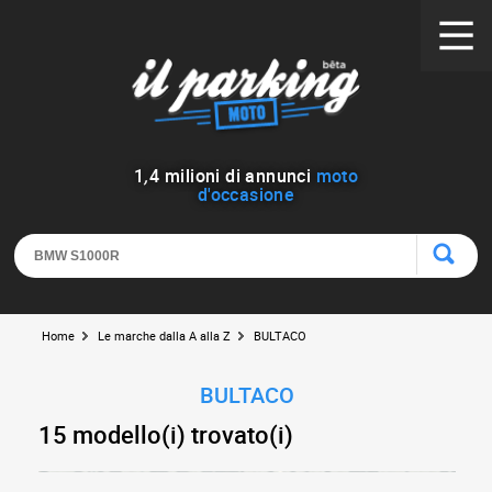
1
,
4
milioni di annunci
moto
d'occasione
Home
Le marche dalla A alla Z
BULTACO
BULTACO
15 modello(i) trovato(i)