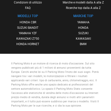
Condizioni di utilizzo
Marche e modelli dalla A alla Z
FAQ
Ricerche top dalla A alla Z
MODELLI TOP
MARCHE TOP
HONDA CBR
YAMAHA
SUZUKI BANDIT
HONDA
YAMAHA YZF
SUZUKI
KAWAZAKI Z750
KAWASAKI
HONDA HORNET
BMW
Il Parking Moto
è un motore di ricerca di moto d'occasione. Sul sito
vengono pubblicati più di 1 milioni di annunci provenienti da tutta
Europa. Cerchi anche lei su
Il Parking Moto
l'moto dei suoi sogni. Potrà
navigare tra i vari modelli, le motorizzazioni e filtrare i risultati
applicando vari criteri: tipo di carburante, anno, chilometraggio, ecc.
Il
Parking Moto
offre anche uno spazio dedicato ai professionisti del
settore automobilistico. Lo spazio
Il Parking Moto Stats
consente
l'accesso alle statistiche di vendita delle moto d'occasione su Internet:
prezzo medio di vendita, durata degli annunci e molti altri parametri
importanti, e il tutto può essere suddiviso per marca o modello. Visiti
Il
Parking Moto
per le sue ricerche, e ci dia la sua opinione.