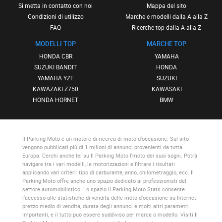
Si metta in contatto con noi
Mappa del sito
Condizioni di utilizzo
Marche e modelli dalla A alla Z
FAQ
Ricerche top dalla A alla Z
MODELLI TOP
MARCHE TOP
HONDA CBR
YAMAHA
SUZUKI BANDIT
HONDA
YAMAHA YZF
SUZUKI
KAWAZAKI Z750
KAWASAKI
HONDA HORNET
BMW
Il Parking Moto
è un motore di ricerca di moto d'occasione. Sul sito
vengono pubblicati più di 1 milioni di annunci provenienti da tutta
Europa. Cerchi anche lei su
Il Parking Moto
l'moto dei suoi sogni. Potrà
navigare tra i vari modelli, le motorizzazioni e filtrare i risultati
applicando vari criteri: tipo di carburante, anno, chilometraggio, ecc.
Il
Parking Moto
offre anche uno spazio dedicato ai professionisti del
settore automobilistico. Lo spazio
Il Parking Moto Stats
consente
l'accesso alle statistiche di vendita delle moto d'occasione su Internet:
prezzo medio di vendita, durata degli annunci e molti altri parametri
importanti, e il tutto può essere suddiviso per marca o modello. Visiti
Il