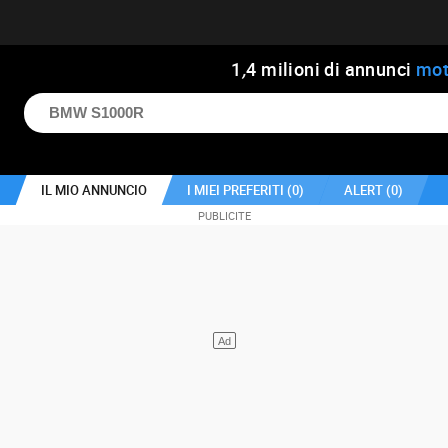
1
,
4
milioni di annunci
mot
IL MIO ANNUNCIO
I MIEI PREFERITI (
0
)
ALERT (
0
)