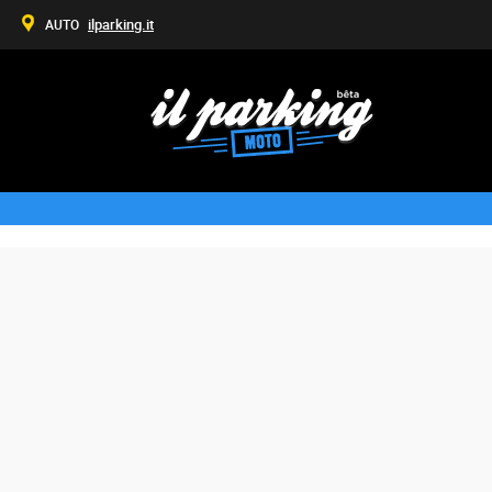
ilparking.it
AUTO