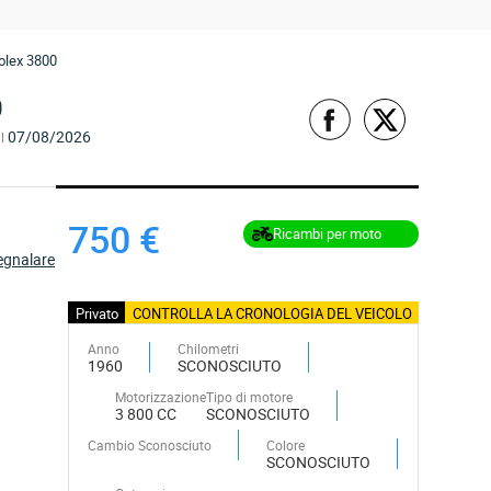
olex 3800
0
07/08/2026
l
750 €
Ricambi per moto
egnalare
Privato
CONTROLLA LA CRONOLOGIA DEL VEICOLO
Anno
Chilometri
1960
SCONOSCIUTO
Motorizzazione
Tipo di motore
3 800 CC
SCONOSCIUTO
Cambio Sconosciuto
Colore
SCONOSCIUTO