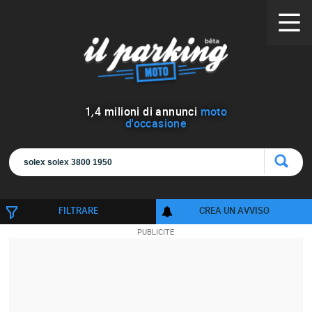
1
,
4
milioni di annunci
moto
d'occasione
FILTRARE
CREA UN AVVISO