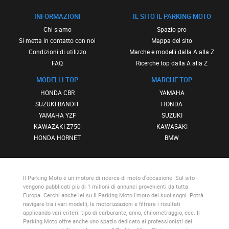
INFORMAZIONI
IL SITO IL PARKING MOTO
Chi siamo
Spazio pro
Si metta in contatto con noi
Mappa del sito
Condizioni di utilizzo
Marche e modelli dalla A alla Z
FAQ
Ricerche top dalla A alla Z
MODELLI TOP
MARCHE TOP
HONDA CBR
YAMAHA
SUZUKI BANDIT
HONDA
YAMAHA YZF
SUZUKI
KAWAZAKI Z750
KAWASAKI
HONDA HORNET
BMW
Il Parking Moto
è un motore di ricerca di moto d'occasione. Sul sito
vengono pubblicati più di 1 milioni di annunci provenienti da tutta
Europa. Cerchi anche lei su
Il Parking Moto
l'moto dei suoi sogni. Potrà
navigare tra i vari modelli, le motorizzazioni e filtrare i risultati
applicando vari criteri: tipo di carburante, anno, chilometraggio, ecc.
Il
Parking Moto
offre anche uno spazio dedicato ai professionisti del