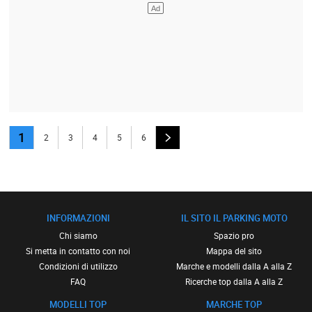
1
2
3
4
5
6
INFORMAZIONI
IL SITO IL PARKING MOTO
Chi siamo
Spazio pro
Si metta in contatto con noi
Mappa del sito
Condizioni di utilizzo
Marche e modelli dalla A alla Z
FAQ
Ricerche top dalla A alla Z
MODELLI TOP
MARCHE TOP