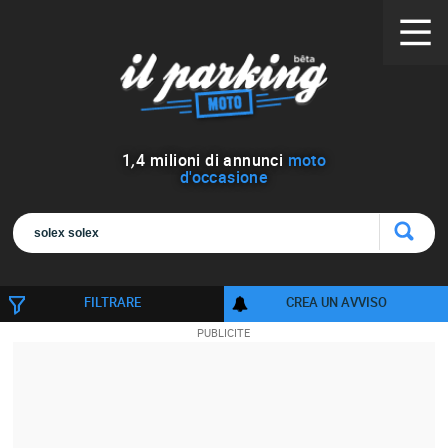
1
,
4
milioni di annunci
moto
d'occasione
FILTRARE
CREA UN AVVISO