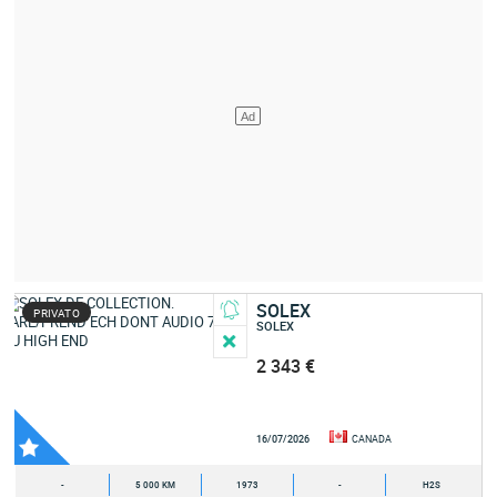
SOLEX
PRIVATO
SOLEX
2 343 €
16/07/2026
CANADA
-
5 000 KM
1973
-
H2S