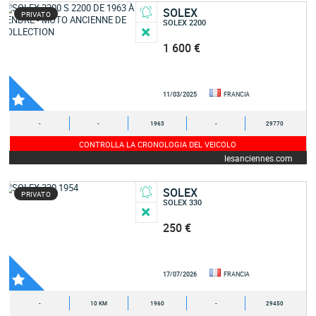
SOLEX
PRIVATO
SOLEX 2200
1 600 €
11/03/2025
FRANCIA
-
-
1963
-
29770
CONTROLLA LA CRONOLOGIA DEL VEICOLO
lesanciennes.com
SOLEX
PRIVATO
SOLEX 330
250 €
17/07/2026
FRANCIA
-
10 KM
1960
-
29450