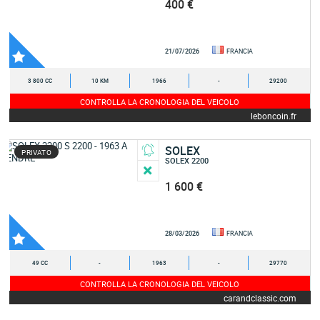
400 €
21/07/2026
FRANCIA
3 800 CC
10 KM
1966
-
29200
CONTROLLA LA CRONOLOGIA DEL VEICOLO
leboncoin.fr
SOLEX
PRIVATO
SOLEX 2200
1 600 €
28/03/2026
FRANCIA
49 CC
-
1963
-
29770
CONTROLLA LA CRONOLOGIA DEL VEICOLO
carandclassic.com