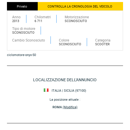
Privato
CONTROLLA LA CRONOLOGIA DEL VEICOLO
Anno
Chilometri
Motorizzazione
2013
6 711
SCONOSCIUTO
Tipo di motore
SCONOSCIUTO
Cambio Sconosciuto
Colore
Categoria
SCONOSCIUTO
SCOOTER
ciclomotore-onyx-50
LOCALIZZAZIONE DELL'ANNUNCIO
ITALIA | SICILIA (97100)
La posizione attuale :
ROMA
(Modifica)