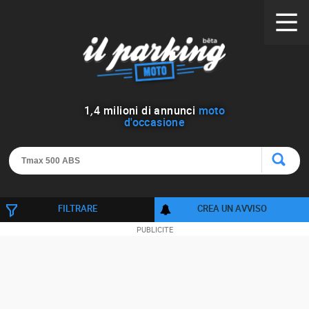
1
,
4
milioni di annunci
moto
d'occasione
FILTRARE
CREA UN AVVISO