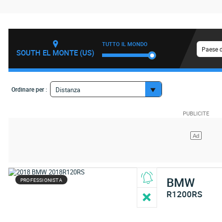
TUTTO IL MONDO
Paese d
SOUTH EL MONTE (US)
Ordinare per :
Distanza
BMW
PROFESSIONISTA
R1200RS