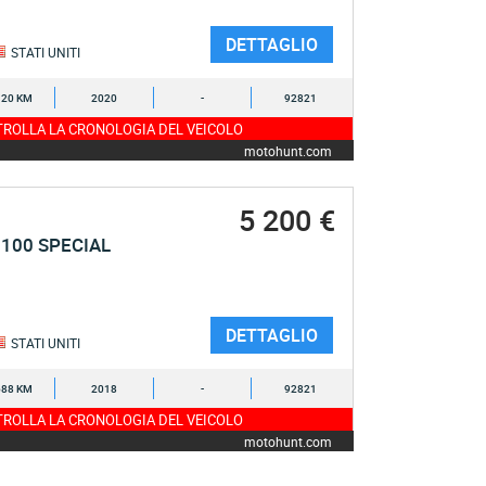
DETTAGLIO
STATI UNITI
120 KM
2020
-
92821
ROLLA LA CRONOLOGIA DEL VEICOLO
motohunt.com
5 200 €
100 SPECIAL
DETTAGLIO
STATI UNITI
688 KM
2018
-
92821
ROLLA LA CRONOLOGIA DEL VEICOLO
motohunt.com