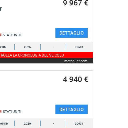
9 967 €
T
DETTAGLIO
STATI UNITI
2 KM
2025
-
90631
ROLLA LA CRONOLOGIA DEL VEICOLO
motohunt.com
4 940 €
DETTAGLIO
STATI UNITI
909 KM
2020
-
90631