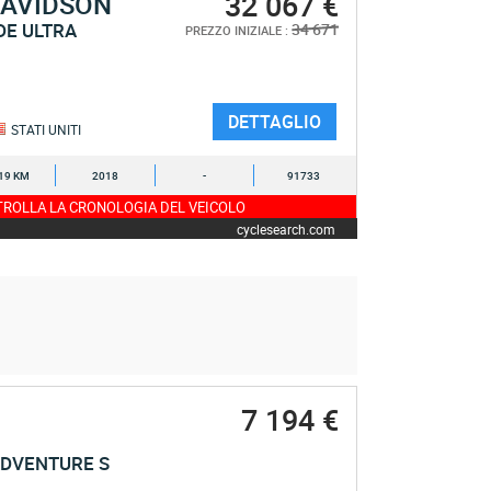
32 067 €
DAVIDSON
IDE ULTRA
34 671
PREZZO INIZIALE :
DETTAGLIO
STATI UNITI
19 KM
2018
-
91733
ROLLA LA CRONOLOGIA DEL VEICOLO
cyclesearch.com
7 194 €
ADVENTURE S