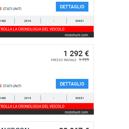
DETTAGLIO
STATI UNITI
3 KM
2016
-
90631
ROLLA LA CRONOLOGIA DEL VEICOLO
motohunt.com
1 292 €
1 729
PREZZO INIZIALE :
DETTAGLIO
STATI UNITI
8 KM
2019
-
90631
ROLLA LA CRONOLOGIA DEL VEICOLO
motohunt.com