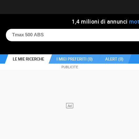
1
,
4
milioni di annunci
mot
LE MIE RICERCHE
I MIEI PREFERITI (
0
)
ALERT (
0
)