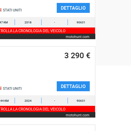
DETTAGLIO
STATI UNITI
47 KM
2018
-
90631
ROLLA LA CRONOLOGIA DEL VEICOLO
motohunt.com
3 290 €
DETTAGLIO
STATI UNITI
844 KM
2024
-
90631
ROLLA LA CRONOLOGIA DEL VEICOLO
motohunt.com