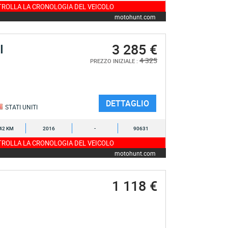
ROLLA LA CRONOLOGIA DEL VEICOLO
motohunt.com
3 285 €
I
4 325
PREZZO INIZIALE :
DETTAGLIO
STATI UNITI
42 KM
2016
-
90631
ROLLA LA CRONOLOGIA DEL VEICOLO
motohunt.com
1 118 €