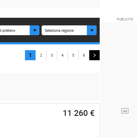
i prelievo
Seleziona regione
1
2
3
4
5
6
11 260 €