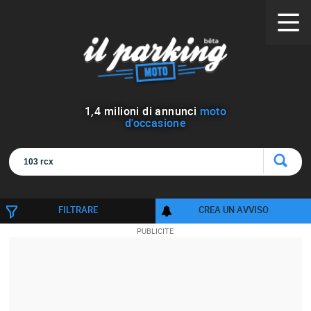
1
,
4
milioni di annunci
moto
d'occasione
FILTRARE
CREA UN AVVISO