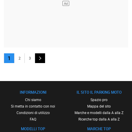
1
2
3
INFORMAZIONI
IL SITO IL PARKING MOTO
Chi siamo
Spazio pro
Si metta in contatto con noi
Mappa del sito
Condizioni di utilizzo
Marche e modelli dalla A alla Z
FAQ
Ricerche top dalla A alla Z
MODELLI TOP
MARCHE TOP