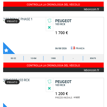
CONTROLLA LA CRONOLOGIA DEL VEICOLO
leboncoin.fr
PEUGEOT
PRIVATO
103 RCX
1 700 €
06/08/2026
FRANCIA
50 CC
10 KM
1988
-
85670
CONTROLLA LA CRONOLOGIA DEL VEICOLO
leboncoin.fr
PEUGEOT
PRIVATO
103 RCX
1 200 €
1 300
PREZZO INIZIALE :