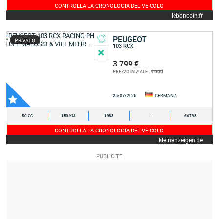
CONTROLLA LA CRONOLOGIA DEL VEICOLO
leboncoin.fr
PEUGEOT
PRIVATO
103 RCX
3 799 €
4 000
PREZZO INIZIALE :
25/07/2026
GERMANIA
50 CC
150 KM
1988
-
66793
CONTROLLA LA CRONOLOGIA DEL VEICOLO
kleinanzeigen.de