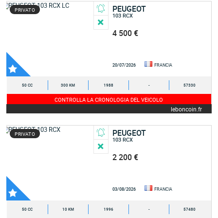
PEUGEOT
PRIVATO
103 RCX
4 500 €
20/07/2026
FRANCIA
50 CC
300 KM
1988
-
57330
CONTROLLA LA CRONOLOGIA DEL VEICOLO
leboncoin.fr
PEUGEOT
PRIVATO
103 RCX
2 200 €
03/08/2026
FRANCIA
50 CC
10 KM
1996
-
57480