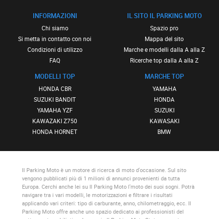
INFORMAZIONI
IL SITO IL PARKING MOTO
Chi siamo
Spazio pro
Si metta in contatto con noi
Mappa del sito
Condizioni di utilizzo
Marche e modelli dalla A alla Z
FAQ
Ricerche top dalla A alla Z
MODELLI TOP
MARCHE TOP
HONDA CBR
YAMAHA
SUZUKI BANDIT
HONDA
YAMAHA YZF
SUZUKI
KAWAZAKI Z750
KAWASAKI
HONDA HORNET
BMW
Il Parking Moto
è un motore di ricerca di moto d'occasione. Sul sito
vengono pubblicati più di 1 milioni di annunci provenienti da tutta
Europa. Cerchi anche lei su
Il Parking Moto
l'moto dei suoi sogni. Potrà
navigare tra i vari modelli, le motorizzazioni e filtrare i risultati
applicando vari criteri: tipo di carburante, anno, chilometraggio, ecc.
Il
Parking Moto
offre anche uno spazio dedicato ai professionisti del