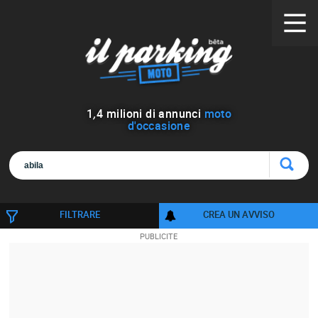
1
,
4
milioni di annunci
moto
d'occasione
FILTRARE
CREA UN AVVISO