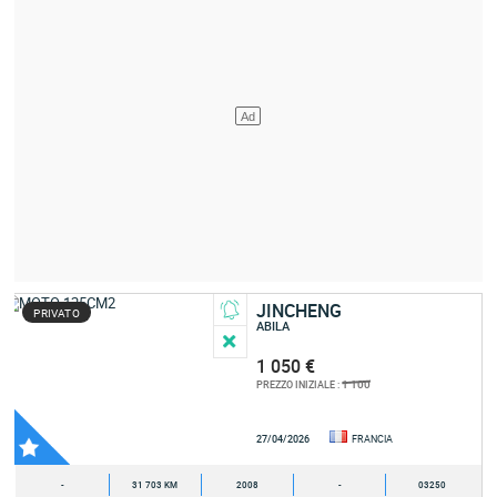
JINCHENG
PRIVATO
ABILA
1 050 €
1 100
PREZZO INIZIALE :
27/04/2026
FRANCIA
-
31 703 KM
2008
-
03250