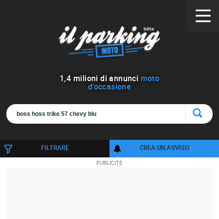
1
,
4
milioni di annunci
moto
d'occasione
FILTRARE
CREA UN AVVISO