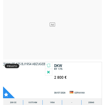
DKW
PRIVATO
RT 175
2 800 €
30/07/2026
GERMANIA
200 CC
5 073 KM
1954
-
25840