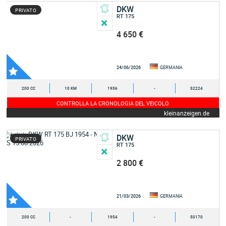
DKW
PRIVATO
RT 175
4 650 €
24/06/2026
GERMANIA
200 CC
10 KM
1956
-
52224
CONTROLLA LA CRONOLOGIA DEL VEICOLO
kleinanzeigen.de
DKW
PRIVATO
RT 175
2 800 €
21/03/2026
GERMANIA
200 CC
-
1954
-
50170