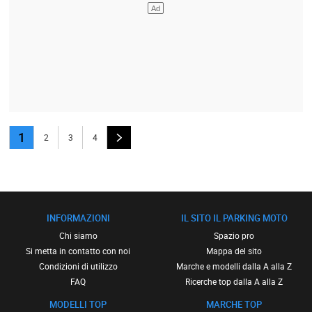
1
2
3
4
INFORMAZIONI
IL SITO IL PARKING MOTO
Chi siamo
Spazio pro
Si metta in contatto con noi
Mappa del sito
Condizioni di utilizzo
Marche e modelli dalla A alla Z
FAQ
Ricerche top dalla A alla Z
MODELLI TOP
MARCHE TOP