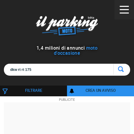
1
,
4
milioni di annunci
moto
d'occasione
FILTRARE
CREA UN AVVISO