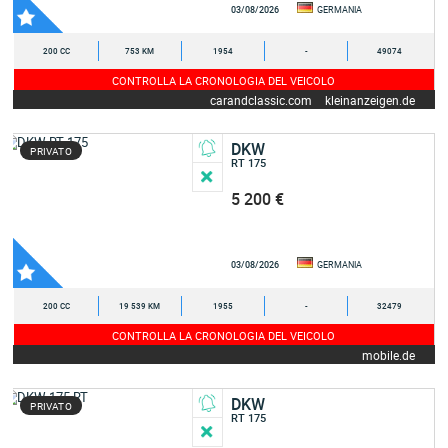
03/08/2026
GERMANIA
200 CC
753 KM
1954
-
49074
CONTROLLA LA CRONOLOGIA DEL VEICOLO
carandclassic.com
kleinanzeigen.de
DKW
PRIVATO
RT 175
5 200 €
03/08/2026
GERMANIA
200 CC
19 539 KM
1955
-
32479
CONTROLLA LA CRONOLOGIA DEL VEICOLO
mobile.de
DKW
PRIVATO
RT 175