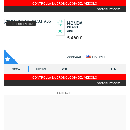
CONTROLLA LA CRONOLOGIA DEL VEICOLO
motohunt.com
HONDA
PROFESSIONISTA
CB 650F
ABS
5 460 €
30/05/2026
STATI UNITI
650 CC
4 849 KM
2018
-
15137
CONTROLLA LA CRONOLOGIA DEL VEICOLO
motohunt.com