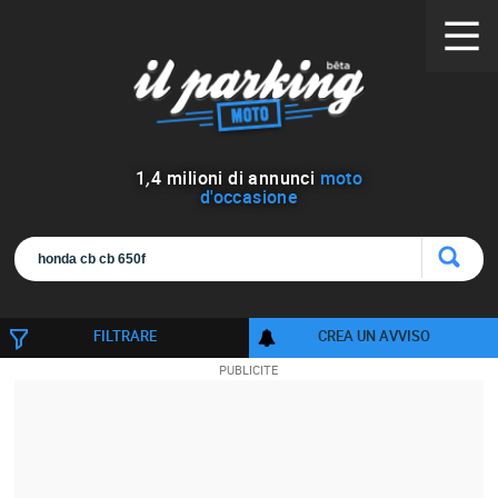
1
,
4
milioni di annunci
moto
d'occasione
FILTRARE
CREA UN AVVISO