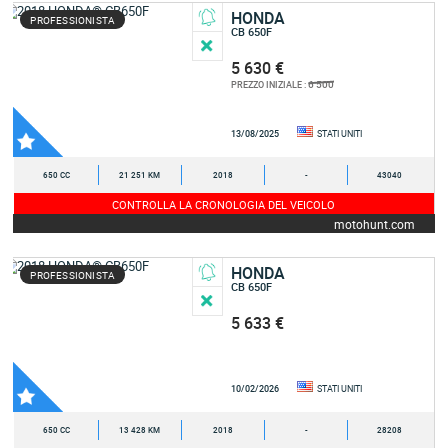
HONDA
PROFESSIONISTA
CB 650F
5 630 €
6 500
PREZZO INIZIALE :
13/08/2025
STATI UNITI
650 CC
21 251 KM
2018
-
43040
CONTROLLA LA CRONOLOGIA DEL VEICOLO
motohunt.com
HONDA
PROFESSIONISTA
CB 650F
5 633 €
10/02/2026
STATI UNITI
650 CC
13 428 KM
2018
-
28208