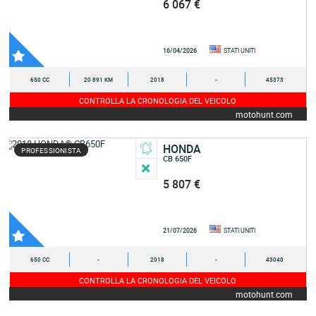
6 067 €
16/04/2026
STATI UNITI
650 CC
20 891 KM
2018
-
45373
CONTROLLA LA CRONOLOGIA DEL VEICOLO
motohunt.com
HONDA
PROFESSIONISTA
CB 650F
5 807 €
21/07/2026
STATI UNITI
650 CC
-
2018
-
43040
CONTROLLA LA CRONOLOGIA DEL VEICOLO
motohunt.com