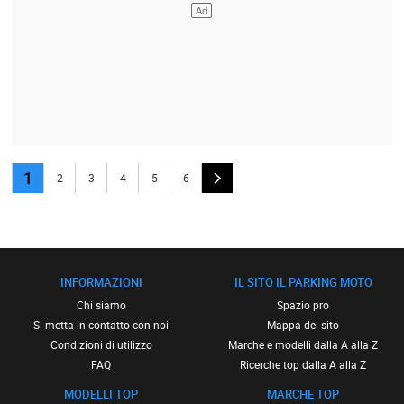
1
2
3
4
5
6
INFORMAZIONI
IL SITO IL PARKING MOTO
Chi siamo
Spazio pro
Si metta in contatto con noi
Mappa del sito
Condizioni di utilizzo
Marche e modelli dalla A alla Z
FAQ
Ricerche top dalla A alla Z
MODELLI TOP
MARCHE TOP