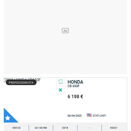
HONDA
PROFESSIONISTA
CB 650F
6 198 €
06/04/2025
STATI UNITI
650 CC
24 140 KM
2018
-
92021