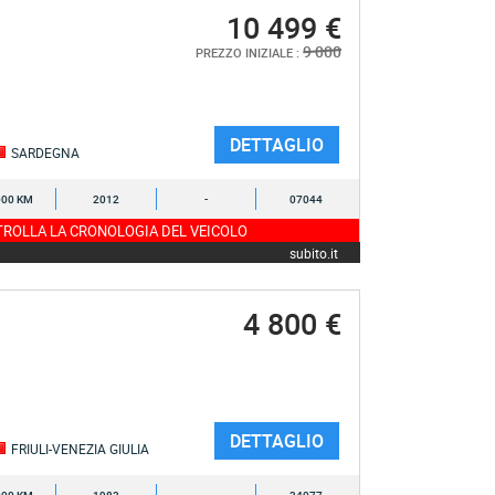
10 499 €
9 000
PREZZO INIZIALE :
DETTAGLIO
SARDEGNA
000 KM
2012
-
07044
ROLLA LA CRONOLOGIA DEL VEICOLO
subito.it
4 800 €
DETTAGLIO
FRIULI-VENEZIA GIULIA