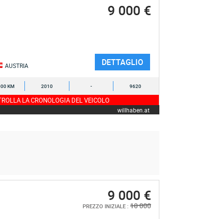
9 000 €
DETTAGLIO
AUSTRIA
000 KM
2010
-
9620
ROLLA LA CRONOLOGIA DEL VEICOLO
willhaben.at
9 000 €
10 000
PREZZO INIZIALE :