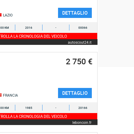
DETTAGLIO
LAZIO
000 KM
2016
-
00066
ROLLA LA CRONOLOGIA DEL VEICOLO
autoscout24.it
2 750 €
DETTAGLIO
FRANCIA
500 KM
1985
-
20166
ROLLA LA CRONOLOGIA DEL VEICOLO
leboncoin.fr