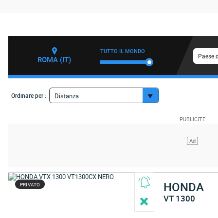
TUTTO IL MONDO
Paese d
ROMA (IT)
Ordinare per :
Distanza
HONDA
PRIVATO
VT 1300