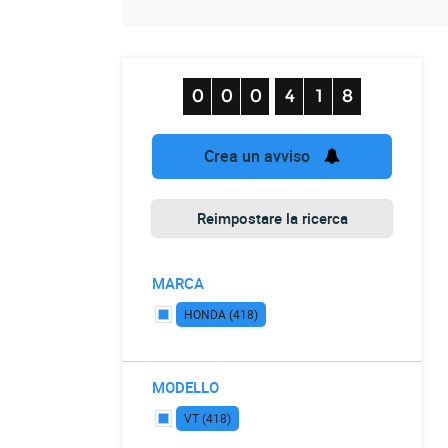
Crea un avviso
Reimpostare la ricerca
MARCA
HONDA (418)
MODELLO
VT (418)