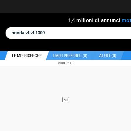
1
,
4
milioni di annunci
mot
LE MIE RICERCHE
I MIEI PREFERITI (
0
)
ALERT (
0
)