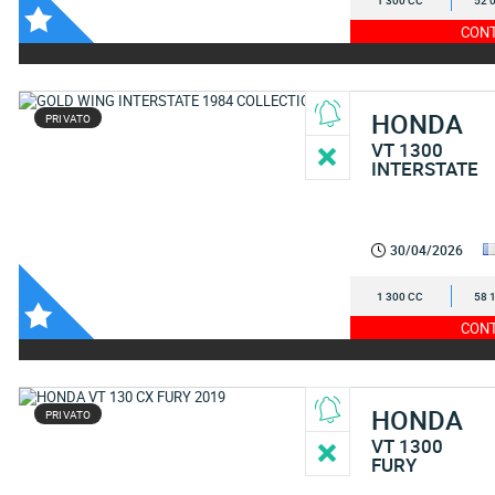
1 300 CC
52 
CONT
HONDA
PRIVATO
VT 1300
INTERSTATE
30/04/2026
1 300 CC
58 
CONT
HONDA
PRIVATO
VT 1300
FURY