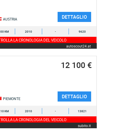
DETTAGLIO
AUSTRIA
000 KM
2010
-
9620
ROLLA LA CRONOLOGIA DEL VEICOLO
autoscout24.at
12 100 €
DETTAGLIO
PIEMONTE
210 KM
2010
-
13821
ROLLA LA CRONOLOGIA DEL VEICOLO
subito.it