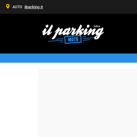
ilparking.it
AUTO