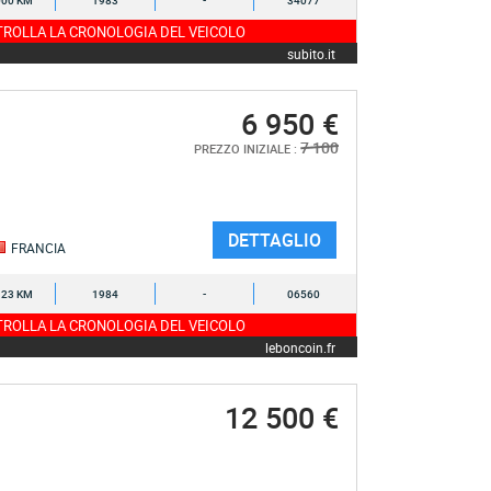
000 KM
1983
-
34077
ROLLA LA CRONOLOGIA DEL VEICOLO
subito.it
6 950 €
7 100
PREZZO INIZIALE :
DETTAGLIO
FRANCIA
123 KM
1984
-
06560
ROLLA LA CRONOLOGIA DEL VEICOLO
leboncoin.fr
12 500 €