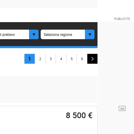
i prelievo
Seleziona regione
1
2
3
4
5
6
8 500 €