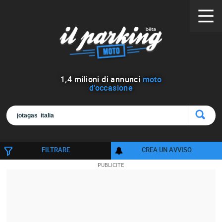
1
,
4
milioni di annunci
moto
d'occasione
FILTRARE
CREA UN AVVISO