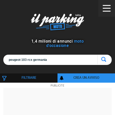
1
,
4
milioni di annunci
moto
d'occasione
FILTRARE
CREA UN AVVISO