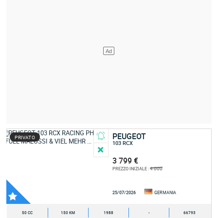
PEUGEOT
PRIVATO
103 RCX
3 799 €
4 000
PREZZO INIZIALE :
25/07/2026
GERMANIA
50 CC
150 KM
1988
-
66793