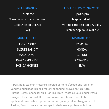
INFORMAZIONI
IL SITO IL PARKING MOTO
Chi siamo
Spazio pro
Si metta in contatto con noi
Mappa del sito
Condizioni di utilizzo
Marche e modelli dalla A alla Z
FAQ
Ricerche top dalla A alla Z
MODELLI TOP
MARCHE TOP
HONDA CBR
YAMAHA
SUZUKI BANDIT
HONDA
YAMAHA YZF
SUZUKI
KAWAZAKI Z750
KAWASAKI
HONDA HORNET
BMW
Il Parking Moto
è un motore di ricerca di moto d'occasione. Sul sito
vengono pubblicati più di 1 milioni di annunci provenienti da tutta
Europa. Cerchi anche lei su
Il Parking Moto
l'moto dei suoi sogni. Potrà
navigare tra i vari modelli, le motorizzazioni e filtrare i risultati
applicando vari criteri: tipo di carburante, anno, chilometraggio, ecc.
Il
Parking Moto
offre anche uno spazio dedicato ai professionisti del