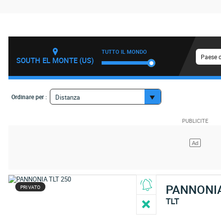
TUTTO IL MONDO
Paese d
SOUTH EL MONTE (US)
Ordinare per :
Distanza
PANNONI
PRIVATO
TLT