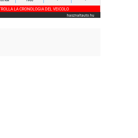
000 KM
1960
-
-
ROLLA LA CRONOLOGIA DEL VEICOLO
hasznaltauto.hu