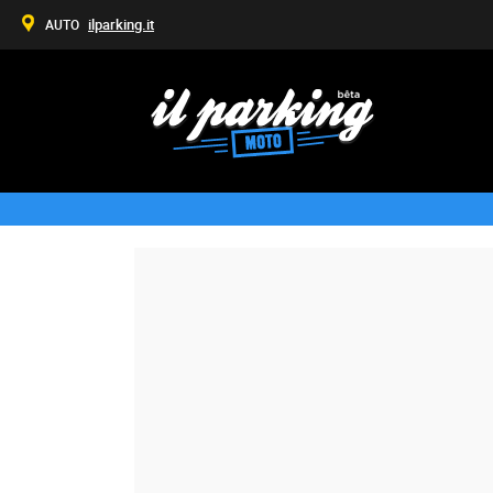
ilparking.it
AUTO