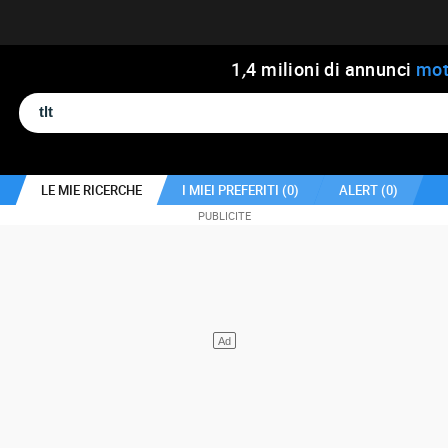
1
,
4
milioni di annunci
mot
LE MIE RICERCHE
I MIEI PREFERITI (
0
)
ALERT (
0
)