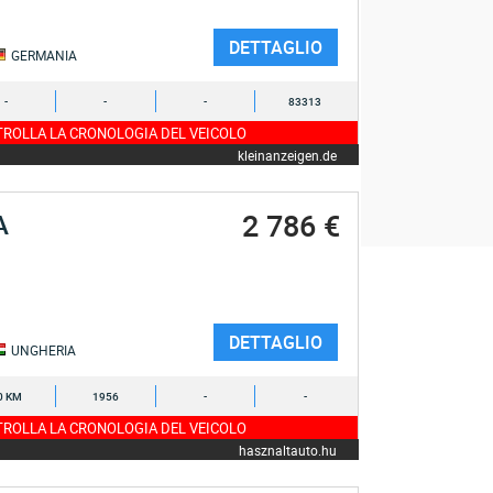
DETTAGLIO
GERMANIA
-
-
-
83313
ROLLA LA CRONOLOGIA DEL VEICOLO
kleinanzeigen.de
2 786 €
A
DETTAGLIO
UNGHERIA
0 KM
1956
-
-
ROLLA LA CRONOLOGIA DEL VEICOLO
hasznaltauto.hu