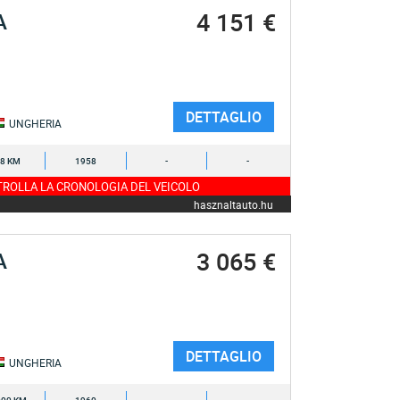
4 151 €
A
DETTAGLIO
UNGHERIA
8 KM
1958
-
-
ROLLA LA CRONOLOGIA DEL VEICOLO
hasznaltauto.hu
3 065 €
A
DETTAGLIO
UNGHERIA