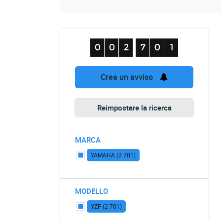
Crea un avviso
Reimpostare la ricerca
MARCA
YAMAHA (2 701)
MODELLO
YZF (2 701)