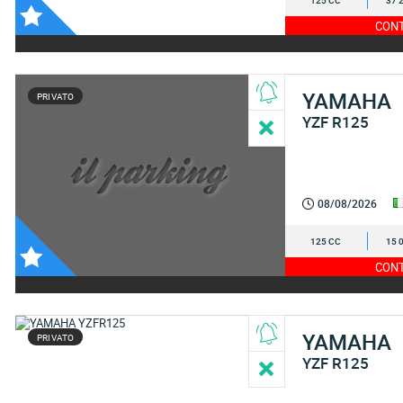
125 CC
37 
CONT
YAMAHA
PRIVATO
YZF R125
08/08/2026
125 CC
15 
CONT
YAMAHA
PRIVATO
YZF R125