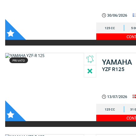
30/06/2026
125 CC
5 0
CONT
YAMAHA
PRIVATO
YZF R125
13/07/2026
125 CC
31 
CONT