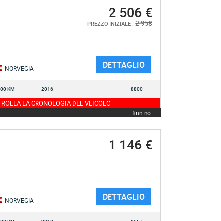
2 506 €
2 958
PREZZO INIZIALE :
DETTAGLIO
NORVEGIA
000 KM
2016
-
8800
ROLLA LA CRONOLOGIA DEL VEICOLO
finn.no
1 146 €
DETTAGLIO
NORVEGIA