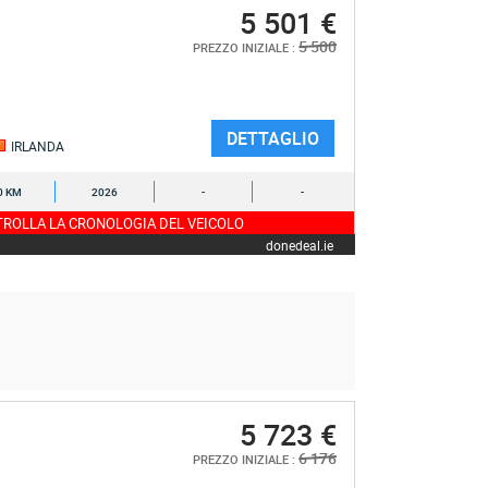
5 501 €
5 500
PREZZO INIZIALE :
DETTAGLIO
IRLANDA
0 KM
2026
-
-
ROLLA LA CRONOLOGIA DEL VEICOLO
donedeal.ie
5 723 €
6 176
PREZZO INIZIALE :