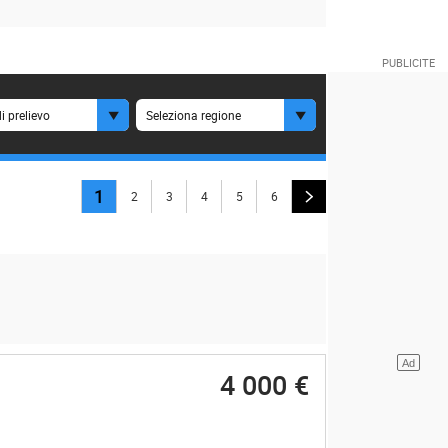
i prelievo
Seleziona regione
1
2
3
4
5
6
4 000 €