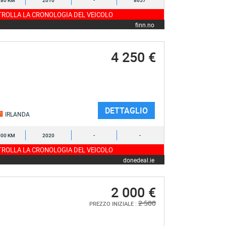
280 KM
2010
-
8657
ROLLA LA CRONOLOGIA DEL VEICOLO
finn.no
4 250 €
DETTAGLIO
IRLANDA
000 KM
2020
-
-
ROLLA LA CRONOLOGIA DEL VEICOLO
donedeal.ie
2 000 €
2 500
PREZZO INIZIALE :