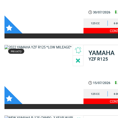
30/07/2026
125 CC
6 6
CONT
YAMAHA
PRIVATO
YZF R125
15/07/2026
125 CC
6 0
CONT