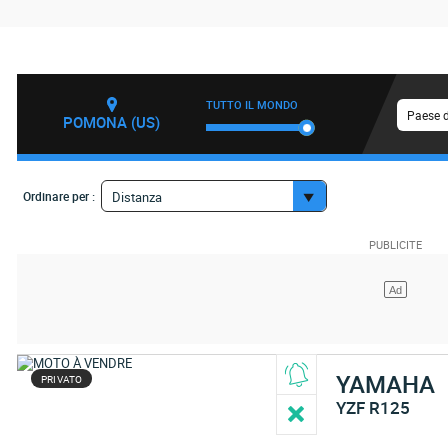
TUTTO IL MONDO
Paese d
POMONA (US)
Ordinare per :
Distanza
YAMAHA
PRIVATO
YZF R125