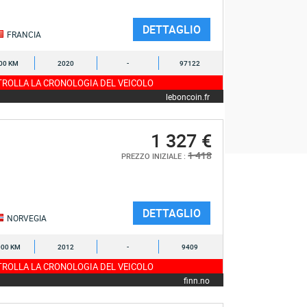
DETTAGLIO
FRANCIA
00 KM
2020
-
97122
ROLLA LA CRONOLOGIA DEL VEICOLO
leboncoin.fr
1 327 €
1 418
PREZZO INIZIALE :
DETTAGLIO
NORVEGIA
000 KM
2012
-
9409
ROLLA LA CRONOLOGIA DEL VEICOLO
finn.no