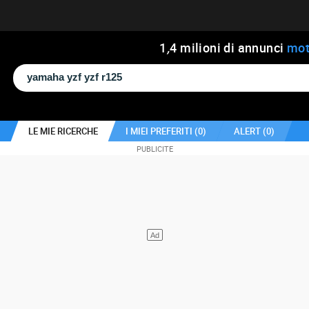
1
,
4
milioni di annunci
mot
LE MIE RICERCHE
I MIEI PREFERITI (
0
)
ALERT (
0
)