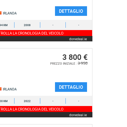
DETTAGLIO
IRLANDA
94 KM
2008
-
-
ROLLA LA CRONOLOGIA DEL VEICOLO
donedeal.ie
3 800 €
3 950
PREZZO INIZIALE :
DETTAGLIO
IRLANDA
00 KM
2022
-
-
ROLLA LA CRONOLOGIA DEL VEICOLO
donedeal.ie