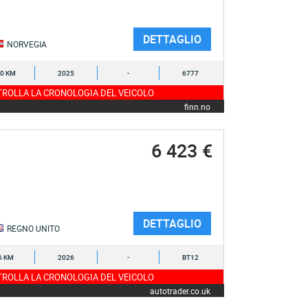
DETTAGLIO
NORVEGIA
0 KM
2025
-
6777
ROLLA LA CRONOLOGIA DEL VEICOLO
finn.no
6 423 €
DETTAGLIO
REGNO UNITO
6 KM
2026
-
BT12
ROLLA LA CRONOLOGIA DEL VEICOLO
autotrader.co.uk