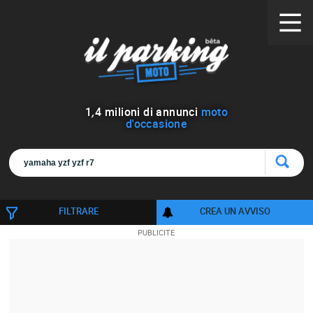
1
,
4
milioni di annunci
moto
d'occasione
FILTRARE
CREA UN AVVISO