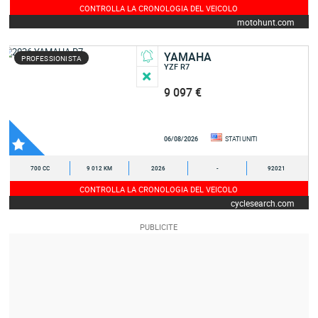
CONTROLLA LA CRONOLOGIA DEL VEICOLO
motohunt.com
YAMAHA
PROFESSIONISTA
YZF R7
9 097 €
06/08/2026
STATI UNITI
700 CC
9 012 KM
2026
-
92021
CONTROLLA LA CRONOLOGIA DEL VEICOLO
cyclesearch.com