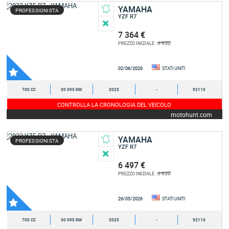
YAMAHA
PROFESSIONISTA
YZF R7
7 364 €
6 930
PREZZO INIZIALE :
02/06/2026
STATI UNITI
700 CC
30 095 KM
2023
-
92110
CONTROLLA LA CRONOLOGIA DEL VEICOLO
motohunt.com
YAMAHA
PROFESSIONISTA
YZF R7
6 497 €
6 930
PREZZO INIZIALE :
26/05/2026
STATI UNITI
700 CC
30 095 KM
2023
-
92110