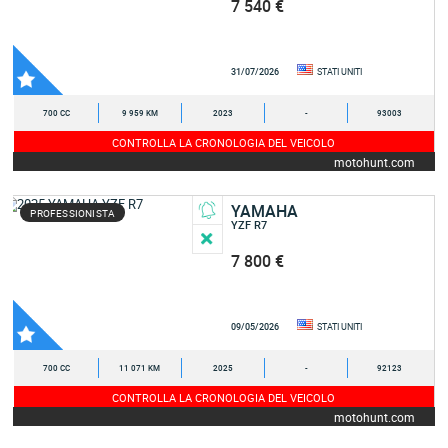
7 540 €
31/07/2026
STATI UNITI
700 CC
9 959 KM
2023
-
93003
CONTROLLA LA CRONOLOGIA DEL VEICOLO
motohunt.com
YAMAHA
PROFESSIONISTA
YZF R7
7 800 €
09/05/2026
STATI UNITI
700 CC
11 071 KM
2025
-
92123
CONTROLLA LA CRONOLOGIA DEL VEICOLO
motohunt.com