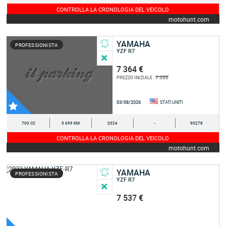
CONTROLLA LA CRONOLOGIA DEL VEICOLO
motohunt.com
YAMAHA
PROFESSIONISTA
YZF R7
7 364 €
7 366
PREZZO INIZIALE :
03/08/2026
STATI UNITI
700 CC
5 699 KM
2024
-
90278
CONTROLLA LA CRONOLOGIA DEL VEICOLO
motohunt.com
YAMAHA
PROFESSIONISTA
YZF R7
7 537 €