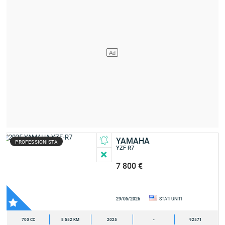
YAMAHA
PROFESSIONISTA
YZF R7
7 800 €
29/05/2026
STATI UNITI
700 CC
8 552 KM
2025
-
92571