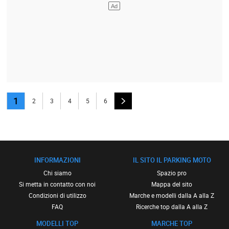
1
2
3
4
5
6
INFORMAZIONI
IL SITO IL PARKING MOTO
Chi siamo
Spazio pro
Si metta in contatto con noi
Mappa del sito
Condizioni di utilizzo
Marche e modelli dalla A alla Z
FAQ
Ricerche top dalla A alla Z
MODELLI TOP
MARCHE TOP