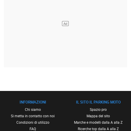
INFORMAZIONI
IL SITO IL PARKING MOTO
Chi siamo
Spazio pro
Si metta in contatto con noi
Mappa del sito
Condizioni di utilizzo
Marche e modelli dalla A alla Z
FAQ
Ricerche top dalla A alla Z