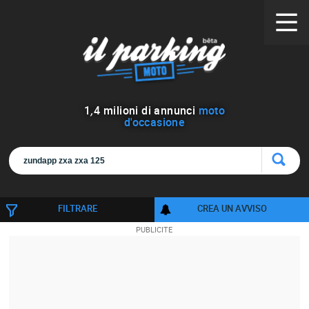
1
,
4
milioni di annunci
moto
d'occasione
FILTRARE
CREA UN AVVISO