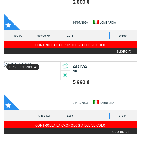
2 800 €
16/07/2026
LOMBARDIA
300 CC
50 000 KM
2016
-
20100
CONTROLLA LA CRONOLOGIA DEL VEICOLO
subito.it
ADIVA
PROFESSIONISTA
AD
5 990 €
21/10/2023
SARDEGNA
-
5 190 KM
2004
-
07041
CONTROLLA LA CRONOLOGIA DEL VEICOLO
dueruote.it