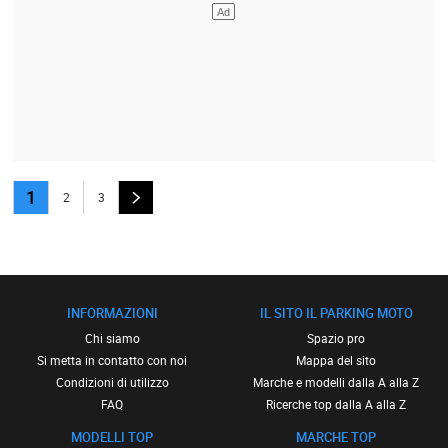
1
2
3
INFORMAZIONI
IL SITO IL PARKING MOTO
Chi siamo
Spazio pro
Si metta in contatto con noi
Mappa del sito
Condizioni di utilizzo
Marche e modelli dalla A alla Z
FAQ
Ricerche top dalla A alla Z
MODELLI TOP
MARCHE TOP