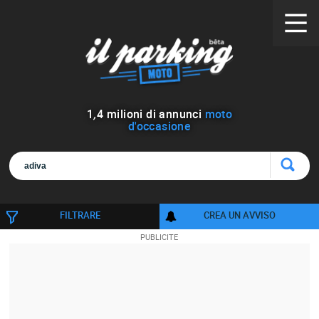
1
,
4
milioni di annunci
moto
d'occasione
FILTRARE
CREA UN AVVISO