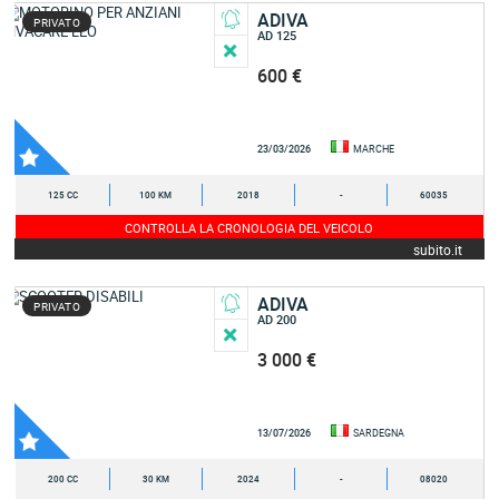
ADIVA
PRIVATO
AD 125
600 €
23/03/2026
MARCHE
125 CC
100 KM
2018
-
60035
CONTROLLA LA CRONOLOGIA DEL VEICOLO
subito.it
ADIVA
PRIVATO
AD 200
3 000 €
13/07/2026
SARDEGNA
200 CC
30 KM
2024
-
08020