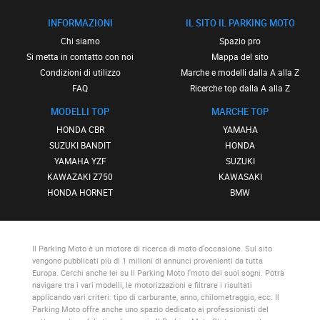
INFORMAZIONI
IL SITO IL PARKING MOTO
Chi siamo
Spazio pro
Si metta in contatto con noi
Mappa del sito
Condizioni di utilizzo
Marche e modelli dalla A alla Z
FAQ
Ricerche top dalla A alla Z
MODELLI TOP
MARCHE TOP
HONDA CBR
YAMAHA
SUZUKI BANDIT
HONDA
YAMAHA YZF
SUZUKI
KAWAZAKI Z750
KAWASAKI
HONDA HORNET
BMW
Il Parking Moto
è un motore di ricerca di moto d'occasione. Sul sito
vengono pubblicati più di 1 milioni di annunci provenienti da tutta
Europa. Cerchi anche lei su
Il Parking Moto
l'moto dei suoi sogni. Potrà
navigare tra i vari modelli, le motorizzazioni e filtrare i risultati
applicando vari criteri: tipo di carburante, anno, chilometraggio, ecc.
Il
Parking Moto
offre anche uno spazio dedicato ai professionisti del