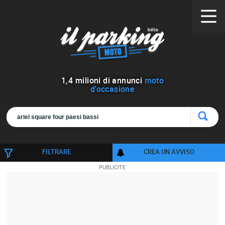
1
,
4
milioni di annunci
moto
d'occasione
FILTRARE
CREA UN AVVISO