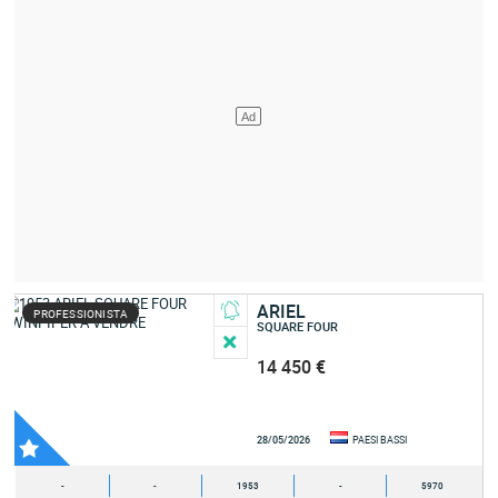
ARIEL
PROFESSIONISTA
SQUARE FOUR
14 450 €
28/05/2026
PAESI BASSI
-
-
1953
-
5970