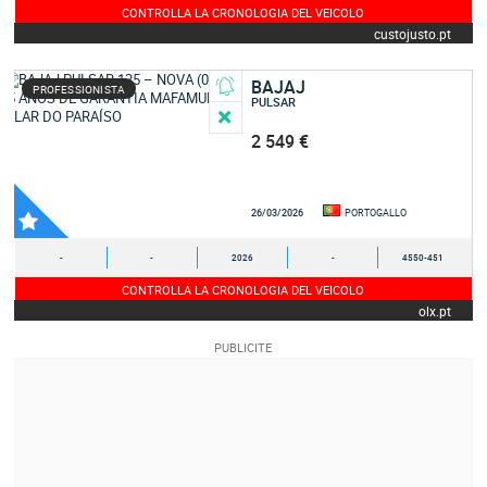
CONTROLLA LA CRONOLOGIA DEL VEICOLO
custojusto.pt
BAJAJ
PROFESSIONISTA
PULSAR
2 549 €
26/03/2026
PORTOGALLO
-
-
2026
-
4550-451
CONTROLLA LA CRONOLOGIA DEL VEICOLO
olx.pt