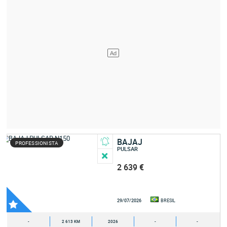
BAJAJ
PROFESSIONISTA
PULSAR
2 639 €
29/07/2026
BRESIL
-
2 613 KM
2026
-
-