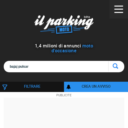
1
,
4
milioni di annunci
moto
d'occasione
FILTRARE
CREA UN AVVISO