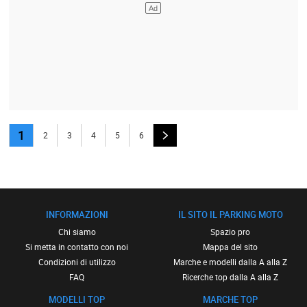
1
2
3
4
5
6
INFORMAZIONI
IL SITO IL PARKING MOTO
Chi siamo
Spazio pro
Si metta in contatto con noi
Mappa del sito
Condizioni di utilizzo
Marche e modelli dalla A alla Z
FAQ
Ricerche top dalla A alla Z
MODELLI TOP
MARCHE TOP