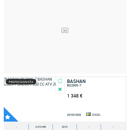
BASHAN
PROFESSIONISTA
BS200S-7
1 348 €
20/05/2026
SVEZIA
-
2 010 KM
2010
-
-