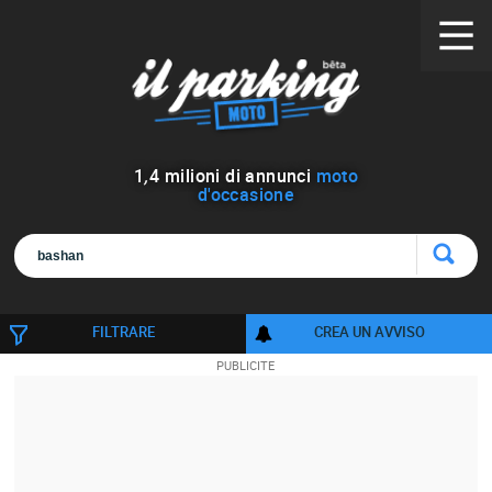
1
,
4
milioni di annunci
moto
d'occasione
FILTRARE
CREA UN AVVISO