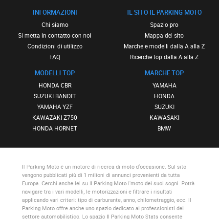
INFORMAZIONI
IL SITO IL PARKING MOTO
Chi siamo
Spazio pro
Si metta in contatto con noi
Mappa del sito
Condizioni di utilizzo
Marche e modelli dalla A alla Z
FAQ
Ricerche top dalla A alla Z
MODELLI TOP
MARCHE TOP
HONDA CBR
YAMAHA
SUZUKI BANDIT
HONDA
YAMAHA YZF
SUZUKI
KAWAZAKI Z750
KAWASAKI
HONDA HORNET
BMW
Il Parking Moto
è un motore di ricerca di moto d'occasione. Sul sito
vengono pubblicati più di 1 milioni di annunci provenienti da tutta
Europa. Cerchi anche lei su
Il Parking Moto
l'moto dei suoi sogni. Potrà
navigare tra i vari modelli, le motorizzazioni e filtrare i risultati
applicando vari criteri: tipo di carburante, anno, chilometraggio, ecc.
Il
Parking Moto
offre anche uno spazio dedicato ai professionisti del
settore automobilistico. Lo spazio
Il Parking Moto Stats
consente