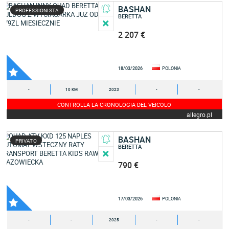
BASHAN
PROFESSIONISTA
BERETTA
2 207 €
18/03/2026
POLONIA
-
10 KM
2023
-
-
CONTROLLA LA CRONOLOGIA DEL VEICOLO
allegro.pl
BASHAN
PRIVATO
BERETTA
790 €
17/03/2026
POLONIA
-
-
2025
-
-