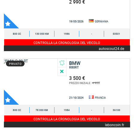
2 990 €
19/05/2026
GERMANIA
800 CC
130 000 KM
1986
-
53501
CONTROLLA LA CRONOLOGIA DEL VEICOLO
autoscout24.de
BMW
PRIVATO
R80RT
3 500 €
4 900
PREZZO INIZIALE :
21/10/2024
FRANCIA
800 CC
78 000 KM
1984
-
36100
CONTROLLA LA CRONOLOGIA DEL VEICOLO
leboncoin.fr