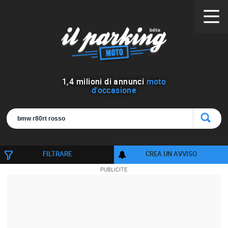
1
,
4
milioni di annunci
moto
d'occasione
FILTRARE
CREA UN AVVISO