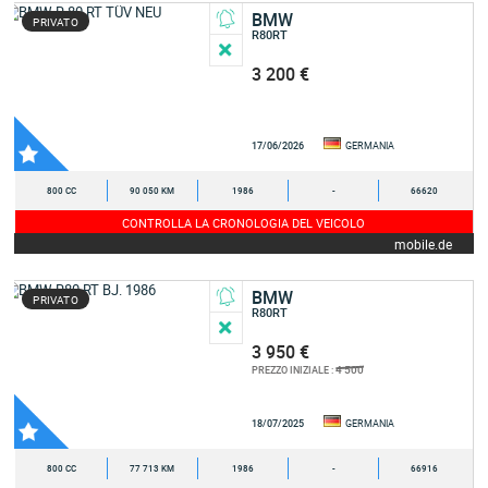
BMW
PRIVATO
R80RT
3 200 €
17/06/2026
GERMANIA
800 CC
90 050 KM
1986
-
66620
CONTROLLA LA CRONOLOGIA DEL VEICOLO
mobile.de
BMW
PRIVATO
R80RT
3 950 €
4 500
PREZZO INIZIALE :
18/07/2025
GERMANIA
800 CC
77 713 KM
1986
-
66916