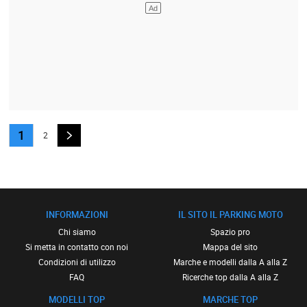
1
2
INFORMAZIONI
IL SITO IL PARKING MOTO
Chi siamo
Spazio pro
Si metta in contatto con noi
Mappa del sito
Condizioni di utilizzo
Marche e modelli dalla A alla Z
FAQ
Ricerche top dalla A alla Z
MODELLI TOP
MARCHE TOP