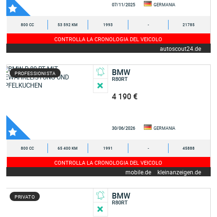
07/11/2025
GERMANIA
800 CC
53 592 KM
1993
-
21785
CONTROLLA LA CRONOLOGIA DEL VEICOLO
autoscout24.de
BMW
PROFESSIONISTA
R80RT
4 190 €
30/06/2026
GERMANIA
800 CC
65 400 KM
1991
-
45888
CONTROLLA LA CRONOLOGIA DEL VEICOLO
mobile.de
kleinanzeigen.de
BMW
PRIVATO
R80RT