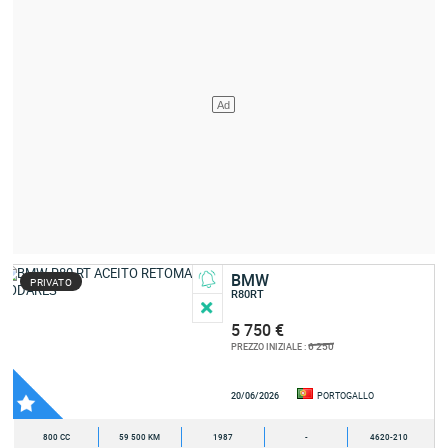
BMW
PRIVATO
R80RT
5 750 €
6 250
PREZZO INIZIALE :
20/06/2026
PORTOGALLO
800 CC
59 500 KM
1987
-
4620-210