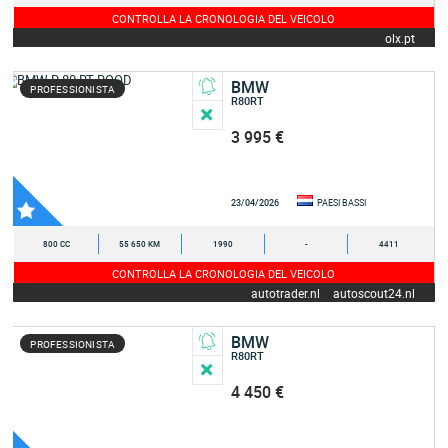
CONTROLLA LA CRONOLOGIA DEL VEICOLO
olx.pt
BMW
PROFESSIONISTA
R80RT
3 995 €
23/04/2026
PAESI BASSI
800 CC
55 650 KM
1990
-
4411
CONTROLLA LA CRONOLOGIA DEL VEICOLO
autotrader.nl
autoscout24.nl
BMW
PROFESSIONISTA
R80RT
4 450 €