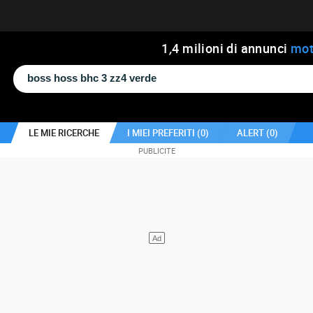
1
,
4
milioni di annunci
mot
LE MIE RICERCHE
I MIEI PREFERITI (
0
)
ALERT (
0
)