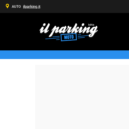
ilparking.it
AUTO