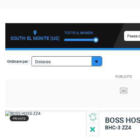
TUTTO IL MONDO
Paese d
SOUTH EL MONTE (US)
Ordinare per :
Distanza
BOSS HO
PRIVATO
BHC-3 ZZ4