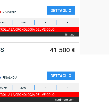
DETTAGLIO
NORVEGIA
4 KM
1999
-
-
ROLLA LA CRONOLOGIA DEL VEICOLO
finn.no
41 500 €
SS
DETTAGLIO
FINALNDIA
600 KM
2008
-
-
ROLLA LA CRONOLOGIA DEL VEICOLO
nettimoto.com