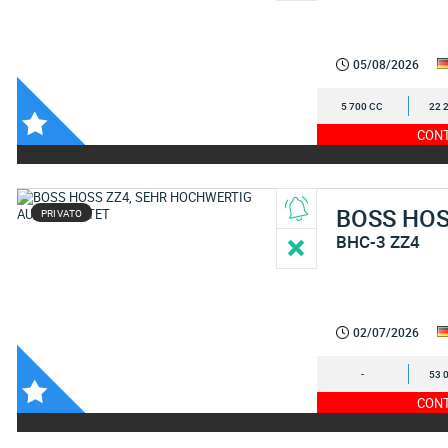
05/08/2026
5 700 CC
22 
CONT
BOSS HO
PRIVATO
BHC-3 ZZ4
02/07/2026
-
53 
CONT