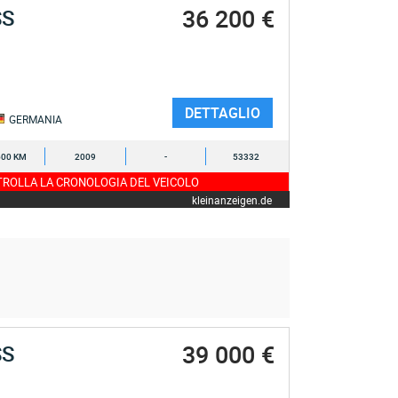
36 200 €
SS
DETTAGLIO
GERMANIA
600 KM
2009
-
53332
ROLLA LA CRONOLOGIA DEL VEICOLO
kleinanzeigen.de
39 000 €
SS