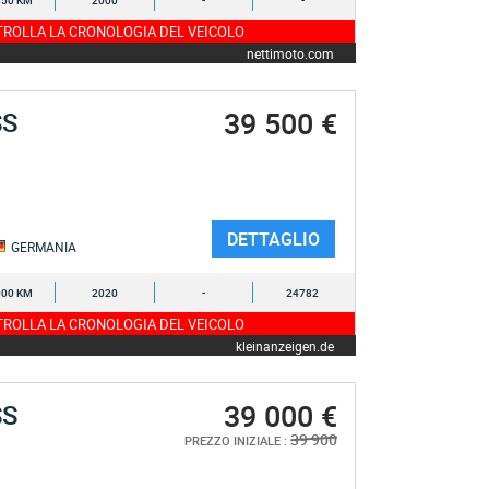
850 KM
2000
-
-
ROLLA LA CRONOLOGIA DEL VEICOLO
nettimoto.com
39 500 €
SS
DETTAGLIO
GERMANIA
000 KM
2020
-
24782
ROLLA LA CRONOLOGIA DEL VEICOLO
kleinanzeigen.de
39 000 €
SS
39 900
PREZZO INIZIALE :