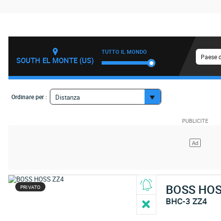
TUTTO IL MONDO
Paese d
SOUTH EL MONTE (US)
Ordinare per :
Distanza
BOSS HO
PRIVATO
BHC-3 ZZ4