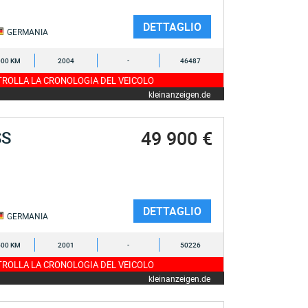
DETTAGLIO
GERMANIA
000 KM
2004
-
46487
ROLLA LA CRONOLOGIA DEL VEICOLO
kleinanzeigen.de
49 900 €
SS
DETTAGLIO
GERMANIA
500 KM
2001
-
50226
ROLLA LA CRONOLOGIA DEL VEICOLO
kleinanzeigen.de