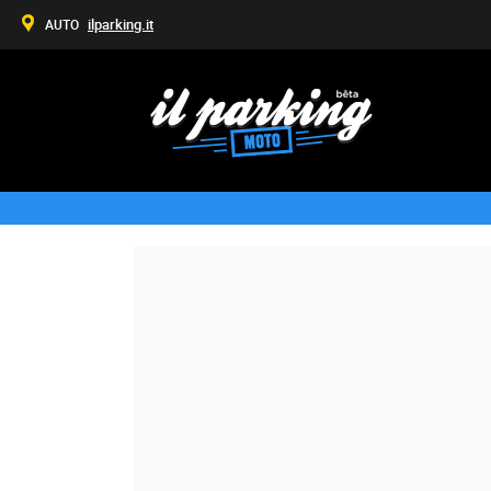
ilparking.it
AUTO