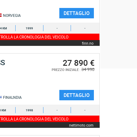
DETTAGLIO
NORVEGIA
4 KM
1999
-
-
ROLLA LA CRONOLOGIA DEL VEICOLO
finn.no
27 890 €
SS
34 990
PREZZO INIZIALE :
DETTAGLIO
FINALNDIA
0 KM
1998
-
-
ROLLA LA CRONOLOGIA DEL VEICOLO
nettimoto.com