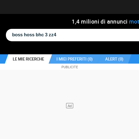
1
,
4
milioni di annunci
mot
LE MIE RICERCHE
I MIEI PREFERITI (
0
)
ALERT (
0
)