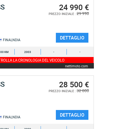
24 990 €
SS
29 990
PREZZO INIZIALE :
DETTAGLIO
FINALNDIA
000 KM
2003
-
-
ROLLA LA CRONOLOGIA DEL VEICOLO
nettimoto.com
28 500 €
SS
32 000
PREZZO INIZIALE :
DETTAGLIO
FINALNDIA