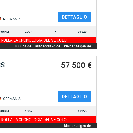
DETTAGLIO
GERMANIA
250 KM
2007
-
54526
ROLLA LA CRONOLOGIA DEL VEICOLO
1000ps.de
autoscout24.de
kleinanzeigen.de
57 500 €
SS
DETTAGLIO
GERMANIA
000 KM
2006
-
12355
ROLLA LA CRONOLOGIA DEL VEICOLO
kleinanzeigen.de