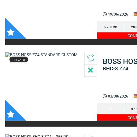
19/06/2026
5 700 CC
28 
CONT
BOSS HO
PRIVATO
BHC-3 ZZ4
03/08/2026
-
37 
CONT