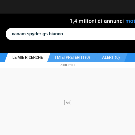
1
,
4
milioni di annunci
mot
LE MIE RICERCHE
I MIEI PREFERITI (
0
)
ALERT (
0
)