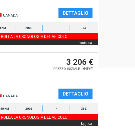
DETTAGLIO
CANADA
0 KM
2009
-
J7J
ROLLA LA CRONOLOGIA DEL VEICOLO
moto.ca
3 206 €
3 391
PREZZO INIZIALE :
DETTAGLIO
CANADA
550 KM
2008
-
G8Z
ROLLA LA CRONOLOGIA DEL VEICOLO
kijiji.ca