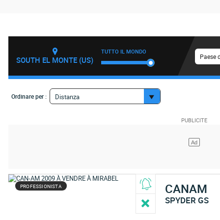
TUTTO IL MONDO
Paese d
SOUTH EL MONTE (US)
Ordinare per :
Distanza
CANAM
PROFESSIONISTA
SPYDER GS