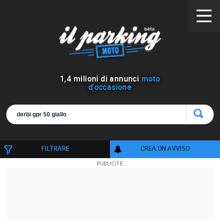
1
,
4
milioni di annunci
moto
d'occasione
FILTRARE
CREA UN AVVISO