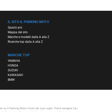
IL SITO IL PARKING MOTO
Spazio pro
Mappa del sito
Marche e modelli dalla A alla Z
Ricerche top dalla A alla Z
MARCHE TOP
YAMAHA
HONDA
SUZUKI
KAWASAKI
BMW
lei su
Il Parking Moto
l'moto dei suoi sogni. Potrà navigare tra i