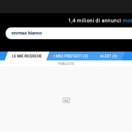
1
,
4
milioni di annunci
mot
LE MIE RICERCHE
I MIEI PREFERITI (
0
)
ALERT (
0
)