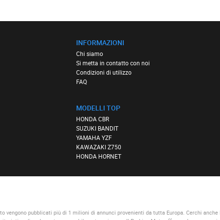
INFORMAZIONI
Chi siamo
Si metta in contatto con noi
Condizioni di utilizzo
FAQ
MODELLI TOP
HONDA CBR
SUZUKI BANDIT
YAMAHA YZF
KAWAZAKI Z750
HONDA HORNET
to vengono pubblicati più di 1 milioni di annunci provenienti da tutta Europa. Cerchi anche 