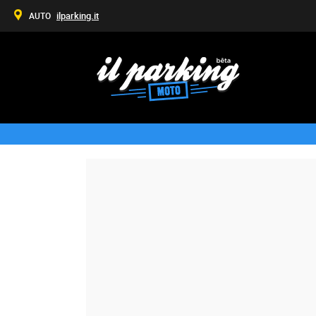
ilparking.it
AUTO