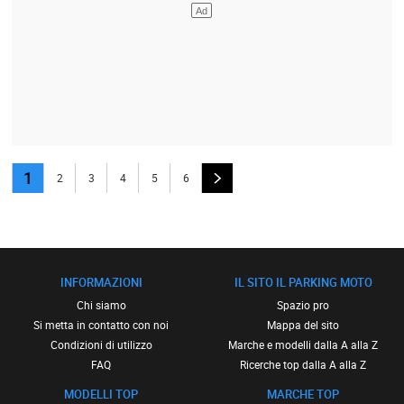
1
2
3
4
5
6
INFORMAZIONI
IL SITO IL PARKING MOTO
Chi siamo
Spazio pro
Si metta in contatto con noi
Mappa del sito
Condizioni di utilizzo
Marche e modelli dalla A alla Z
FAQ
Ricerche top dalla A alla Z
MODELLI TOP
MARCHE TOP