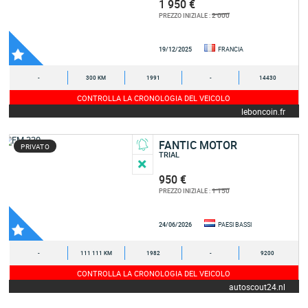
1 950 €
2 000
PREZZO INIZIALE :
19/12/2025
FRANCIA
-
300 KM
1991
-
14430
CONTROLLA LA CRONOLOGIA DEL VEICOLO
leboncoin.fr
FANTIC MOTOR
PRIVATO
TRIAL
950 €
1 150
PREZZO INIZIALE :
24/06/2026
PAESI BASSI
-
111 111 KM
1982
-
9200
CONTROLLA LA CRONOLOGIA DEL VEICOLO
autoscout24.nl