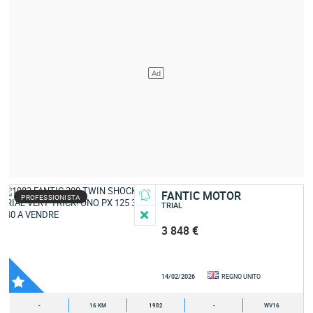
FANTIC MOTOR
PROFESSIONISTA
TRIAL
3 848 €
14/02/2026
REGNO UNITO
-
16 KM
1982
-
WV16