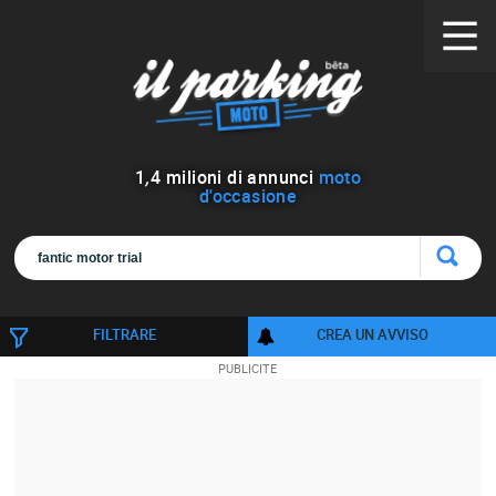
1
,
4
milioni di annunci
moto
d'occasione
FILTRARE
CREA UN AVVISO