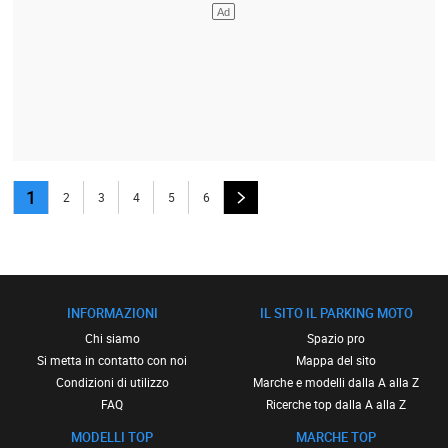
1
2
3
4
5
6
INFORMAZIONI
IL SITO IL PARKING MOTO
Chi siamo
Spazio pro
Si metta in contatto con noi
Mappa del sito
Condizioni di utilizzo
Marche e modelli dalla A alla Z
FAQ
Ricerche top dalla A alla Z
MODELLI TOP
MARCHE TOP