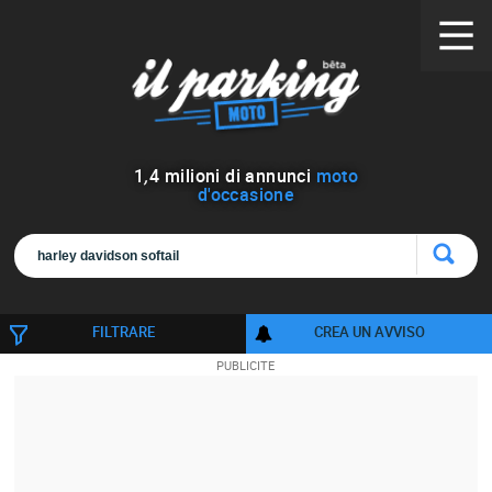
1
,
4
milioni di annunci
moto
d'occasione
FILTRARE
CREA UN AVVISO