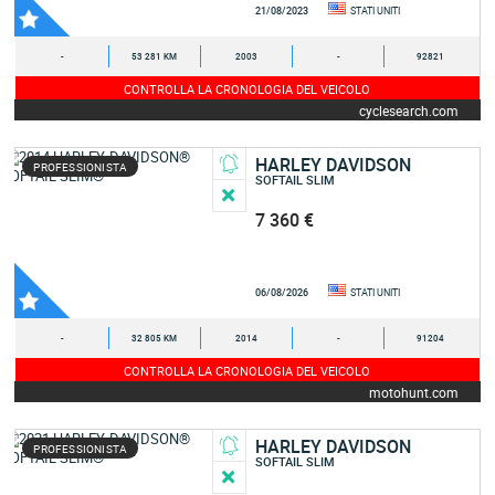
21/08/2023
STATI UNITI
-
53 281 KM
2003
-
92821
CONTROLLA LA CRONOLOGIA DEL VEICOLO
cyclesearch.com
HARLEY DAVIDSON
PROFESSIONISTA
SOFTAIL SLIM
7 360 €
06/08/2026
STATI UNITI
-
32 805 KM
2014
-
91204
CONTROLLA LA CRONOLOGIA DEL VEICOLO
motohunt.com
HARLEY DAVIDSON
PROFESSIONISTA
SOFTAIL SLIM