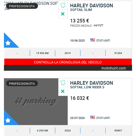
HARLEY DAVIDSON
PROFESSIONISTA
SOFTAIL SLIM
13 255 €
14 121
PREZZO INIZIALE :
10/06/2025
STATI UNITI
-
13 950 KM
2019
-
91204
CONTROLLA LA CRONOLOGIA DEL VEICOLO
motohunt.com
HARLEY DAVIDSON
PROFESSIONISTA
SOFTAIL LOW RIDER S
16 032 €
25/07/2026
STATI UNITI
-
6 293 KM
2024
-
90807